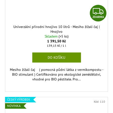
m
i
Z
v
ZDARMA
D
Č
Univerzální přírodní hnojivo 10 litrů - Mesiho žížalí čaj |
A
Hnojivo
R
Skladem
(>5 ks)
R
1 391,50 Kč
.
Měrná
139,15 Kč / 1 l
cena:
M
DO KOŠÍKU
A
Mesiho žížalí čaj ( pomocná půdní látka z vermikompostu -
BIO stimulant ) Certifikováno pro ekologické zemědělství,
vhodné pro BIO pěstitele. Pro...
ČESKÝ VÝROBEK
Kód:
110
NOVINKA