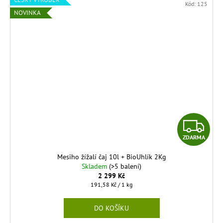
Kód:
125
NOVINKA
Z
ZDARMA
D
Mesiho žížalí čaj 10l + BioUhlík 2Kg
A
Skladem
(>5 balení)
2 299 Kč
R
Měrná
191,58 Kč / 1 kg
cena:
M
DO KOŠÍKU