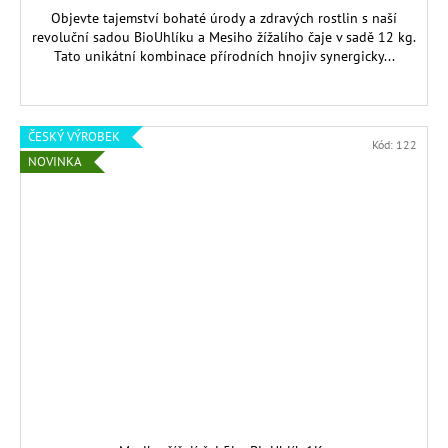
A
Objevte tajemství bohaté úrody a zdravých rostlin s naší
revoluční sadou BioUhlíku a Mesiho žížalího čaje v sadě 12 kg.
Tato unikátní kombinace přírodních hnojiv synergicky...
ČESKÝ VÝROBEK
Kód:
122
NOVINKA