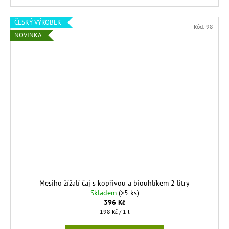
ČESKÝ VÝROBEK
Kód:
98
NOVINKA
Mesiho žížalí čaj s kopřivou a biouhlíkem 2 litry
Skladem
(>5 ks)
396 Kč
Měrná
198 Kč / 1 l
cena: