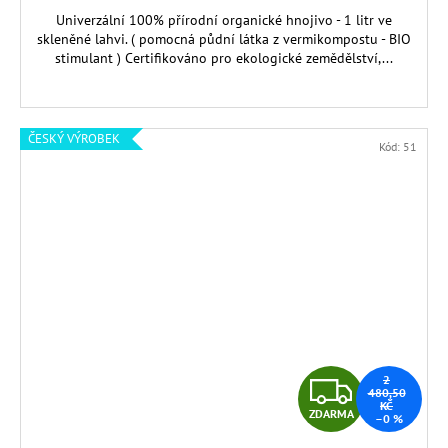
Univerzální 100% přírodní organické hnojivo - 1 litr ve
skleněné lahvi. ( pomocná půdní látka z vermikompostu - BIO
stimulant ) Certifikováno pro ekologické zemědělství,...
ČESKÝ VÝROBEK
Kód:
51
Z
2
480,50
KČ
ZDARMA
–0 %
D