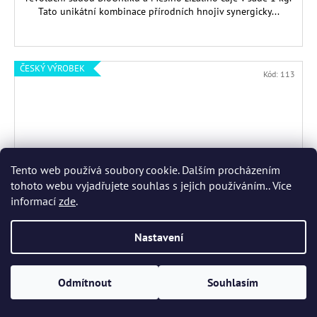
Tato unikátní kombinace přírodních hnojiv synergicky...
ČESKÝ VÝROBEK
Kód:
113
Tento web používá soubory cookie. Dalším procházením
tohoto webu vyjadřujete souhlas s jejich používáním.. Více
informací
zde
.
Nastavení
Odmítnout
Souhlasím
BioUhlík 500g
Skladem
(>5 ks)