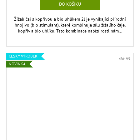
DO KOŠÍKU
Žížalí čaj s kopřivou a bio uhlíkem 2l je vynikající přírodní
hnojivo (bio stimulant), které kombinuje sílu žížalího čaje,
kopřiv a bio uhlíku. Tato kombinace nabízí rostlinám...
ČESKÝ VÝROBEK
Kód:
95
NOVINKA