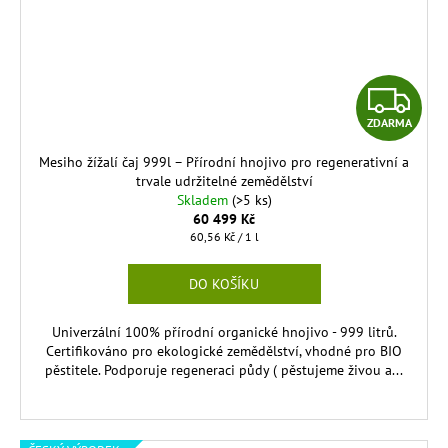
Z
ZDARMA
D
Mesiho žížalí čaj 999l – Přírodní hnojivo pro regenerativní a
A
trvale udržitelné zemědělství
Skladem
(>5 ks)
R
60 499 Kč
Měrná
60,56 Kč / 1 l
cena:
M
DO KOŠÍKU
A
Univerzální 100% přírodní organické hnojivo - 999 litrů.
Certifikováno pro ekologické zemědělství, vhodné pro BIO
pěstitele. Podporuje regeneraci půdy ( pěstujeme živou a...