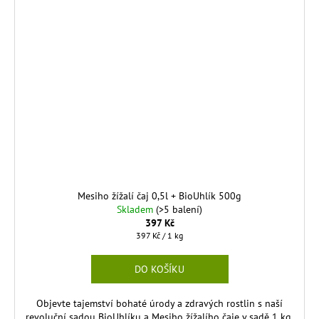
Mesiho žížalí čaj 0,5l + BioUhlík 500g
Skladem
(>5 balení)
397 Kč
Měrná
397 Kč / 1 kg
cena:
DO KOŠÍKU
Objevte tajemství bohaté úrody a zdravých rostlin s naší
revoluční sadou BioUhlíku a Mesiho žížalího čaje v sadě 1 kg.