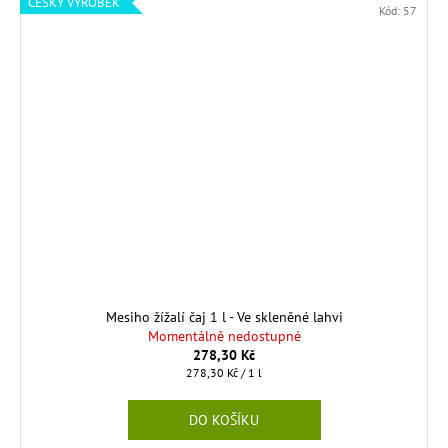
ČESKÝ VÝROBEK
Kód:
57
Mesiho žížalí čaj 1 l - Ve skleněné lahvi
Momentálně nedostupné
278,30 Kč
Měrná
278,30 Kč / 1 l
cena:
DO KOŠÍKU