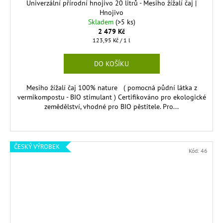
Univerzální přírodní hnojivo 20 litrů - Mesiho žížalí čaj |
A
Hnojivo
Skladem
(>5 ks)
R
2 479 Kč
Měrná
123,95 Kč / 1 l
cena:
M
DO KOŠÍKU
A
Mesiho žížalí čaj 100% nature ( pomocná půdní látka z
vermikompostu - BIO stimulant ) Certifikováno pro ekologické
zemědělství, vhodné pro BIO pěstitele. Pro...
ČESKÝ VÝROBEK
Kód:
46