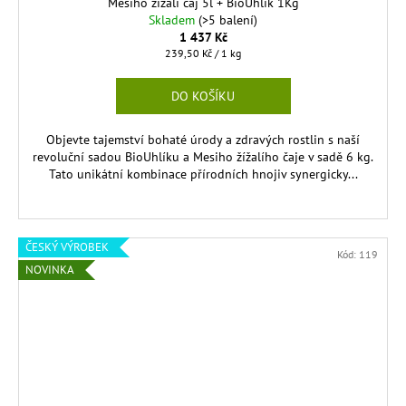
Mesiho žížalí čaj 5l + BioUhlík 1Kg
Skladem
(>5 balení)
1 437 Kč
Měrná
239,50 Kč / 1 kg
cena:
DO KOŠÍKU
Objevte tajemství bohaté úrody a zdravých rostlin s naší
revoluční sadou BioUhlíku a Mesiho žížalího čaje v sadě 6 kg.
Tato unikátní kombinace přírodních hnojiv synergicky...
ČESKÝ VÝROBEK
Kód:
119
NOVINKA