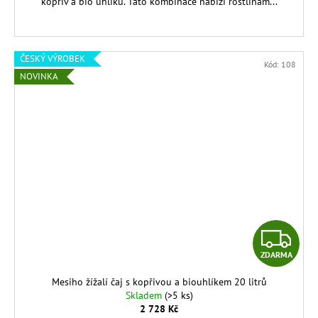
kopřiv a bio uhlíku. Tato kombinace nabízí rostlinám...
ČESKÝ VÝROBEK
Kód:
108
NOVINKA
Z
ZDARMA
D
Mesiho žížalí čaj s kopřivou a biouhlíkem 20 litrů
A
Skladem
(>5 ks)
2 728 Kč