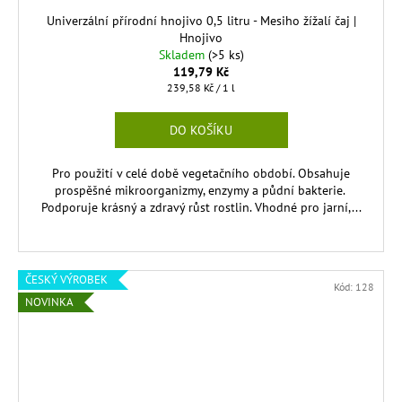
Univerzální přírodní hnojivo 0,5 litru - Mesiho žížalí čaj |
Hnojivo
Skladem
(>5 ks)
119,79 Kč
Měrná
239,58 Kč / 1 l
cena:
DO KOŠÍKU
Pro použití v celé době vegetačního období. Obsahuje
prospěšné mikroorganizmy, enzymy a půdní bakterie.
Podporuje krásný a zdravý růst rostlin. Vhodné pro jarní,...
ČESKÝ VÝROBEK
Kód:
128
NOVINKA