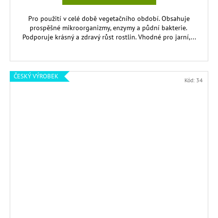
Pro použití v celé době vegetačního období. Obsahuje
prospěšné mikroorganizmy, enzymy a půdní bakterie.
Podporuje krásný a zdravý růst rostlin. Vhodné pro jarní,...
ČESKÝ VÝROBEK
Kód:
34