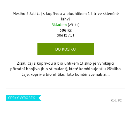
Mesiho žížalí čaj s kopřivou a biouhlíkem 1 litr ve skleněné
lahvi
Skladem
(>5 ks)
306 Kč
Měrná
306 Kč / 1 l
cena:
DO KOŠÍKU
Žížalí čaj s kopřivou a bio uhlíkem 1l sklo je vynikající
přírodní hnojivo (bio stimulant), které kombinuje sílu žížalího
čaje, kopřiv a bio uhlíku. Tato kombinace nabízí...
ČESKÝ VÝROBEK
Kód:
92