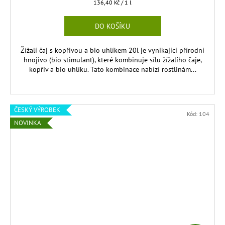
R
Měrná
136,40 Kč / 1 l
cena:
M
DO KOŠÍKU
A
Žížalí čaj s kopřivou a bio uhlíkem 20l je vynikající přírodní
hnojivo (bio stimulant), které kombinuje sílu žížalího čaje,
kopřiv a bio uhlíku. Tato kombinace nabízí rostlinám...
ČESKÝ VÝROBEK
Kód:
104
NOVINKA