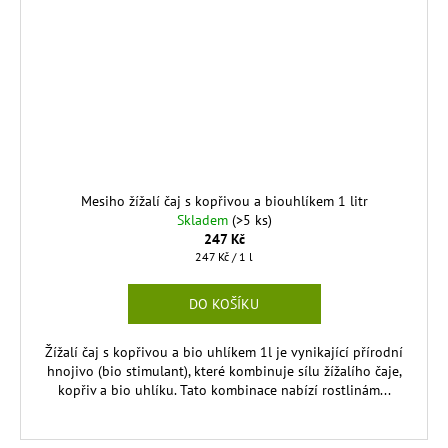
Mesiho žížalí čaj s kopřivou a biouhlíkem 1 litr
Skladem
(>5 ks)
247 Kč
Měrná
247 Kč / 1 l
cena:
DO KOŠÍKU
Žížalí čaj s kopřivou a bio uhlíkem 1l je vynikající přírodní
hnojivo (bio stimulant), které kombinuje sílu žížalího čaje,
kopřiv a bio uhlíku. Tato kombinace nabízí rostlinám...