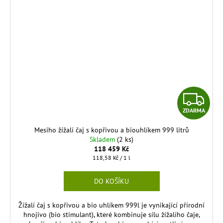
Z
ZDARMA
D
Mesiho žížalí čaj s kopřivou a biouhlíkem 999 litrů
A
Skladem
(2 ks)
118 459 Kč
R
Měrná
118,58 Kč / 1 l
cena:
M
DO KOŠÍKU
A
Žížalí čaj s kopřivou a bio uhlíkem 999l je vynikající přírodní
hnojivo (bio stimulant), které kombinuje sílu žížalího čaje,