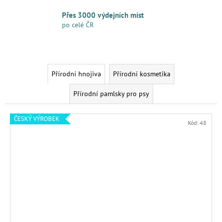
u
Přes 3000 výdejních míst
k
po celé ČR
t
y
v
Přírodní hnojiva
Přírodní kosmetika
y
Přírodní pamlsky pro psy
r
ČESKÝ VÝROBEK
Kód:
48
o
b
e
n
ý