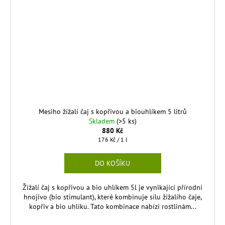
Mesiho žížalí čaj s kopřivou a biouhlíkem 5 litrů
Skladem
(>5 ks)
880 Kč
Měrná
176 Kč / 1 l
cena:
DO KOŠÍKU
Žížalí čaj s kopřivou a bio uhlíkem 5l je vynikající přírodní
hnojivo (bio stimulant), které kombinuje sílu žížalího čaje,
kopřiv a bio uhlíku. Tato kombinace nabízí rostlinám...