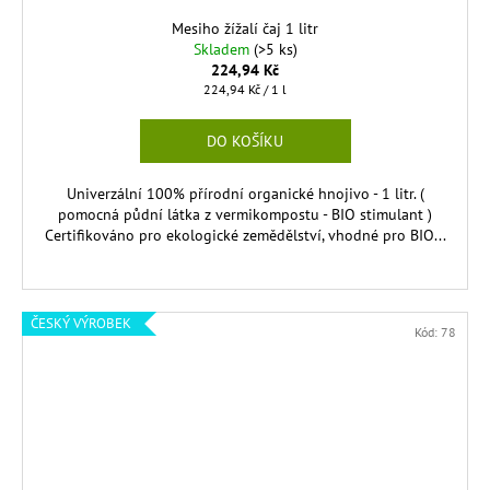
Mesiho žížalí čaj 1 litr
Skladem
(>5 ks)
224,94 Kč
Měrná
224,94 Kč / 1 l
cena:
DO KOŠÍKU
Univerzální 100% přírodní organické hnojivo - 1 litr. (
pomocná půdní látka z vermikompostu - BIO stimulant )
Certifikováno pro ekologické zemědělství, vhodné pro BIO...
ČESKÝ VÝROBEK
Kód:
78