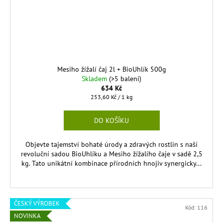
Mesiho žížalí čaj 2l + BioUhlík 500g
Skladem
(>5 balení)
634 Kč
Měrná
253,60 Kč / 1 kg
cena:
DO KOŠÍKU
Objevte tajemství bohaté úrody a zdravých rostlin s naší
revoluční sadou BioUhlíku a Mesiho žížalího čaje v sadě 2,5
kg. Tato unikátní kombinace přírodních hnojiv synergicky...
ČESKÝ VÝROBEK
Kód:
116
NOVINKA