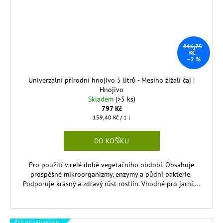
816,75
KČ
–2 %
Univerzální přírodní hnojivo 5 litrů - Mesiho žížalí čaj |
Hnojivo
Skladem
(>5 ks)
797 Kč
Měrná
159,40 Kč / 1 l
cena:
DO KOŠÍKU
Pro použití v celé době vegetačního období. Obsahuje
prospěšné mikroorganizmy, enzymy a půdní bakterie.
Podporuje krásný a zdravý růst rostlin. Vhodné pro jarní,...