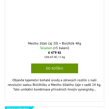
Mesiho žížalí čaj 20l + BioUhlík 4Kg
Skladem
(>5 balení)
4 479 Kč
Měrná
186,63 Kč / 1 kg
cena:
DO KOŠÍKU
Objevte tajemství bohaté úrody a zdravých rostlin s naší
revoluční sadou BioUhlíku a Mesiho žížalího čaje v sadě 24 kg.
Tato unikátní kombinace přírodních hnojiv synergicky...
ČESKÝ VÝROBEK