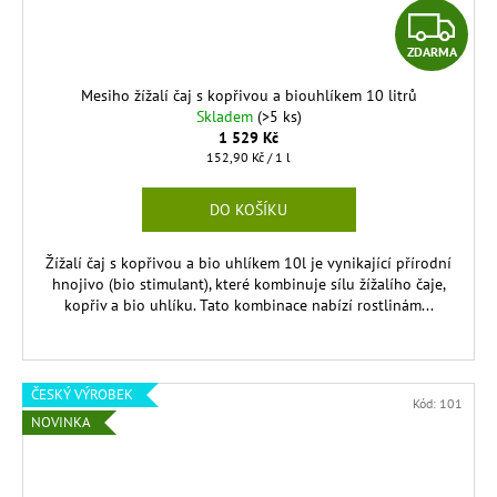
Z
ZDARMA
D
Mesiho žížalí čaj s kopřivou a biouhlíkem 10 litrů
A
Skladem
(>5 ks)
1 529 Kč
R
Měrná
152,90 Kč / 1 l
cena:
M
DO KOŠÍKU
A
Žížalí čaj s kopřivou a bio uhlíkem 10l je vynikající přírodní
hnojivo (bio stimulant), které kombinuje sílu žížalího čaje,
kopřiv a bio uhlíku. Tato kombinace nabízí rostlinám...
ČESKÝ VÝROBEK
Kód:
101
NOVINKA