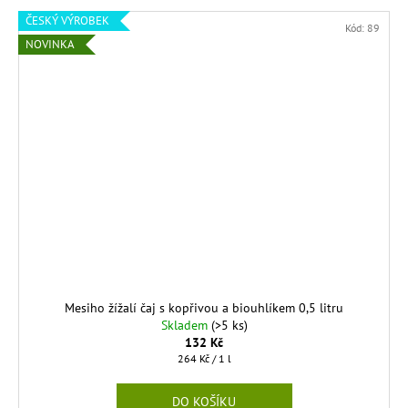
ČESKÝ VÝROBEK
Kód:
89
NOVINKA
Mesiho žížalí čaj s kopřivou a biouhlíkem 0,5 litru
Skladem
(>5 ks)
132 Kč
Měrná
264 Kč / 1 l
cena:
DO KOŠÍKU