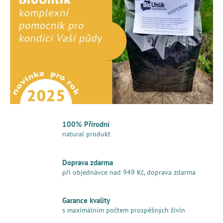
í
č
u
r
j
e
o
m
d
e
n
MESIHO
í
ŽÍŽALÍ
ČAJ
m
S
KOPŘIVOU
100% Přírodní
A
i
natural produkt
BIOUHLÍKEM
20
p
LITRŮ
Doprava zdarma
r
2
při objednávce nad 949 Kč, doprava zdarma
728
Kč
o
Garance kvality
d
s maximálním počtem prospěšných živin