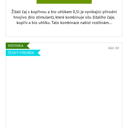
Žížalí čaj s kopřivou a bio uhlíkem 0,5l je vynikající přírodní
hnojivo (bio stimulant), které kombinuje sílu žížalího čaje,
kopřiv a bio uhlíku. Tato kombinace nabízí rostlinám...
NOVINKA
Kód:
80
ČESKÝ VÝROBEK