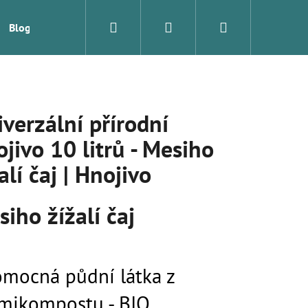
Hledat
Přihlášení
Nákupní
Blog
Značky
košík
verzální přírodní
jivo 10 litrů - Mesiho
alí čaj | Hnojivo
iho žížalí čaj
Následující
omocná půdní látka z
mikompostu - BIO