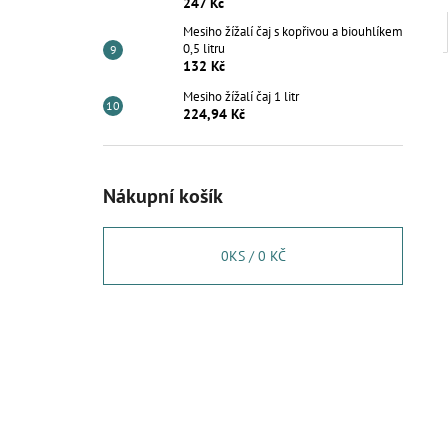
247 Kč
Mesiho žížalí čaj s kopřivou a biouhlíkem
0,5 litru
132 Kč
Mesiho žížalí čaj 1 litr
224,94 Kč
Nákupní košík
0
KS /
0 KČ