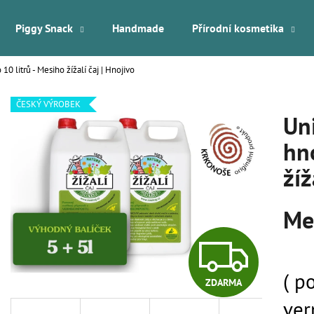
Piggy Snack
Handmade
Přírodní kosmetika
10 litrů - Mesiho žížalí čaj | Hnojivo
Co potřebujete najít?
ČESKÝ VÝROBEK
Uni
HLEDAT
hno
žíž
Doporučujeme
Mes
Z
( p
ZDARMA
D
ver