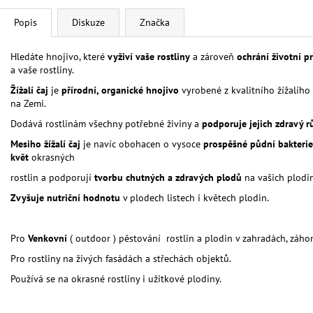
Popis
Diskuze
Značka
Hledáte hnojivo, které
vyživí vaše rostliny
a zároveň
ochrání životní p
a vaše rostliny.
Žížalí čaj
je
přírodní, organické hnojivo
vyrobené z kvalitního žížalíh
na Zemi.
Dodává rostlinám všechny potřebné živiny a
podporuje jejich zdravý r
Mesiho žížalí čaj
je navíc obohacen o vysoce
prospěšné půdní bakteri
květ
okrasných
rostlin a podporují
tvorbu chutných a zdravých plodů
na vašich plodi
Zvyšuje nutriční hodnotu
v plodech listech i květech plodin.
Pro
Venkovní
( outdoor ) pěstování rostlin a plodin v zahradách, záh
Pro rostliny na živých fasádách a střechách objektů.
Používá se na okrasné rostliny i užitkové plodiny.