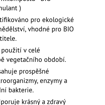
AJ S KOPŘIVOU A
LITRŮ
mulant )
tifikováno pro ekologické
ědělství, vhodné pro BIO
titele.
 použití v celé
ě vegetačního období.
ahuje prospěšné
roorganizmy, enzymy a
ní bakterie.
poruje krásný a zdravý