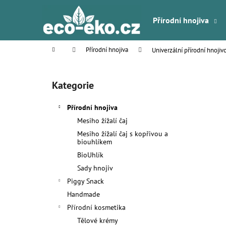
K
Přejít
na
o
Přírodní hnojiva
obsah
Zpět
Zpět
š
do
do
í
Domů
Přírodní hnojiva
Univerzální přírodní hnojivo 
k
obchodu
obchodu
P
o
Kategorie
Přeskočit
s
kategorie
t
Přírodní hnojiva
r
Mesiho žížalí čaj
a
Mesiho žížalí čaj s kopřivou a
n
biouhlíkem
n
BioUhlík
í
Sady hnojiv
p
Piggy Snack
a
Handmade
n
Přírodní kosmetika
e
Tělové krémy