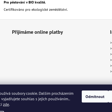
Pro pěstování v BIO kvalitě.
Certifikováno pro ekologické zemědělství.
Přijímáme online platby
k ®
Piggy Snack ®
KRKONOŠE originální produkt®
Živá Dřevěnka
Žíža
oužívá soubory cookie. Dalším procházením
Odmítnout
kup ®
biOrganica®
Econea ®
Kurzy pro radost®
Radost v písku
Heu
vyjadřujete souhlas s jejich používáním..
cí
zde
.