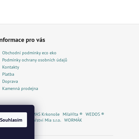
Informace pro vás
Obchodní podmínky eco eko
Podmínky ochrany osobních údajů
Kontakty
Platba
Doprava
Kamenná prodejna
lí čaj ® / Eshop
MAS Krkonoše
MilaVita ®
WEDOS ®
Souhlasím
reka ®
A
Květinářství Mia s.r.o.
WORMÁK