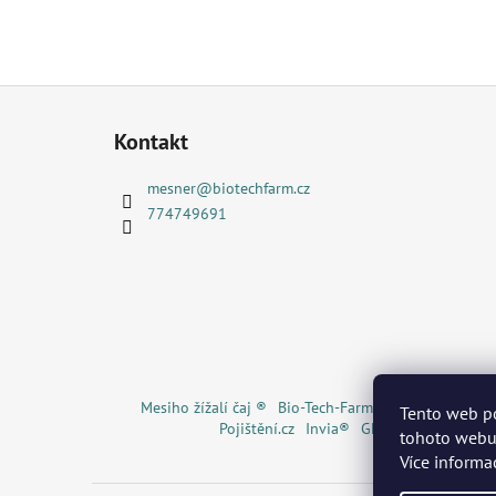
Z
á
Kontakt
p
a
mesner
@
biotechfarm.cz
t
774749691
í
Mesiho žížalí čaj ®
Bio-Tech-Farm s.r.o. ®
Bio Uhlí
Tento web p
Pojištění.cz
Invia®
GECKOeco®
Ekoná
tohoto webu 
Více informa