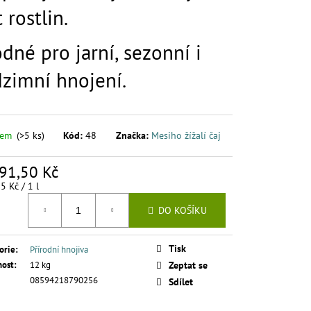
 rostlin.
dné pro jarní, sezonní i
zimní hnojení.
dem
(>5 ks)
Kód:
48
Značka:
Mesiho žížalí čaj
91,50 Kč
á
5 Kč / 1 l
DO KOŠÍKU
Tisk
orie
:
Přírodní hnojiva
ost
:
12 kg
Zeptat se
08594218790256
Sdílet