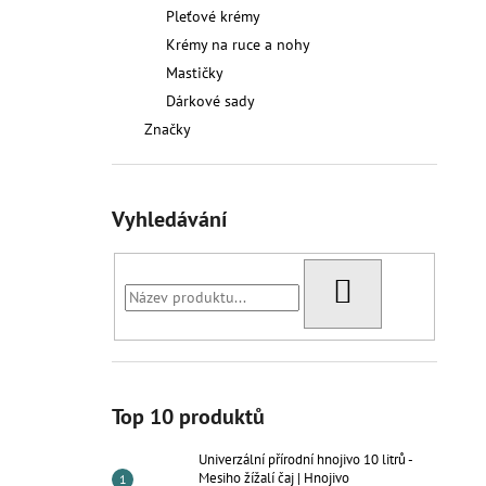
UNIVERZÁLNÍ PŘÍRODNÍ HNOJIVO 10
l
Pleťové krémy
LITRŮ - MESIHO ŽÍŽALÍ ČAJ | HNOJIVO
Krémy na ruce a nohy
1 391,50 Kč
Mastičky
Dárkové sady
Značky
Vyhledávání
HLEDAT
Top 10 produktů
Univerzální přírodní hnojivo 10 litrů -
Mesiho žížalí čaj | Hnojivo