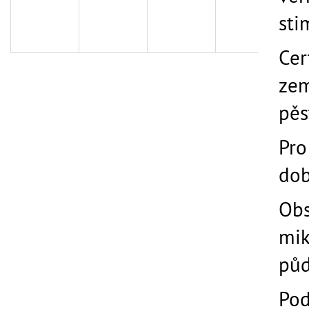
MESIHO ŽÍŽALÍ ČAJ S KOPŘIVOU A
MESIHO ŽÍŽALÍ Č
BIOUHLÍKEM 999 LITRŮ
BIOUHLÍKEM 20 
sti
A
118 459 Kč
2 728 Kč
Cer
R
zem
pěs
M
Pro
A
dob
Obs
mik
půd
Pod