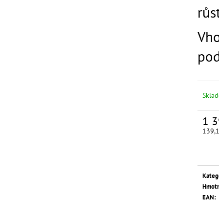
růst
Vho
pod
Skla
1 3
Měrn
139,1
cena:
Kateg
Hmotn
EAN
: