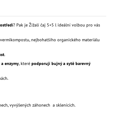
rostředí
? Pak je Žížalí čaj 5+5 l ideální volbou pro vás
o vermikompostu, nejbohatšího organického materiálu
ůst
.
e a enzymy
, které
podporují bujný a sytě barevný
nách.
onech, vyvýšených záhonech a sklenících.