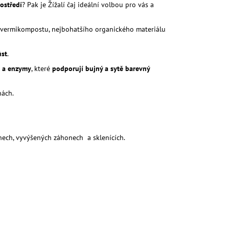
rostředí
? Pak je Žížalí čaj ideální volbou pro vás a
o vermikompostu, nejbohatšího organického materiálu
ůst
.
e a enzymy
, které
podporují bujný a sytě barevný
nách.
onech, vyvýšených záhonech a sklenících.