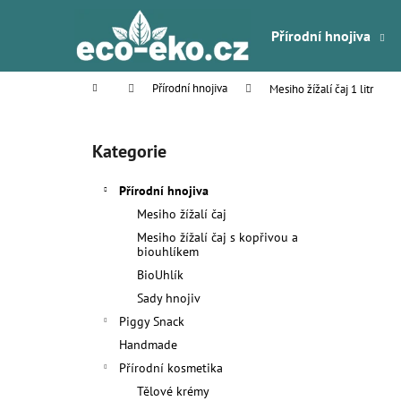
K
Přejít
na
o
Přírodní hnojiva
obsah
Zpět
Zpět
š
do
do
í
Domů
Přírodní hnojiva
Mesiho žížalí čaj 1 litr
k
obchodu
obchodu
P
o
Kategorie
Přeskočit
s
kategorie
t
Přírodní hnojiva
r
Mesiho žížalí čaj
a
Mesiho žížalí čaj s kopřivou a
n
biouhlíkem
n
BioUhlík
í
Sady hnojiv
p
Piggy Snack
a
Handmade
n
Přírodní kosmetika
e
Tělové krémy