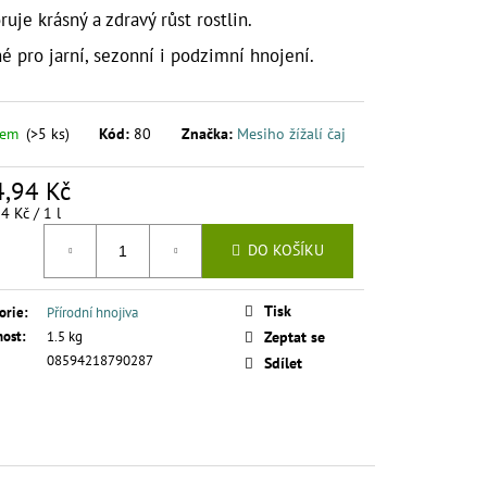
AJ S KOPŘIVOU A
uje krásný a zdravý růst rostlin.
LITRŮ
é pro jarní, sezonní i podzimní hnojení.
dem
(>5 ks)
Kód:
80
Značka:
Mesiho žížalí čaj
,94 Kč
á
4 Kč / 1 l
DO KOŠÍKU
Tisk
orie
:
Přírodní hnojiva
ost
:
1.5 kg
Zeptat se
08594218790287
Sdílet