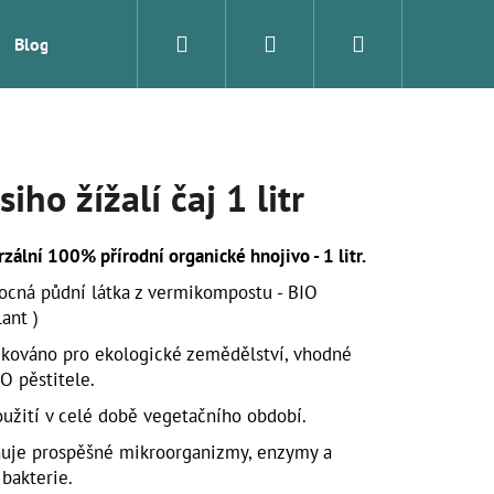
Hledat
Přihlášení
Nákupní
Blog
Značky
košík
iho žížalí čaj 1 litr
zální 100% přírodní organické hnojivo - 1 litr.
ocná půdní látka z vermikompostu - BIO
ant )
fikováno pro ekologické zemědělství, vhodné
O pěstitele.
oužití v celé době vegetačního období.
Následující
uje prospěšné mikroorganizmy, enzymy a
 bakterie.