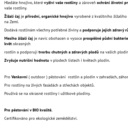
Hledáte hnojivo, které
vyživí vaše rostliny
a zároveň
ochrání životní p
vaše rostliny.
Žížalí čaj
je
přírodní, organické hnojivo
vyrobené z kvalitního žížalíh
na Zemi.
Dodává rostlinám všechny potřebné živiny a
podporuje jejich zdravý r
Mesiho žížalí čaj
je navíc obohacen o vysoce
prospěšné půdní bakteri
květ
okrasných
rostlin a podporují
tvorbu chutných a zdravých plodů
na vašich plodi
Zvyšuje nutriční hodnotu
v plodech listech i květech plodin.
Pro
Venkovní
( outdoor ) pěstování rostlin a plodin v zahradách, záh
Pro rostliny na živých fasádách a střechách objektů.
Používá se na okrasné rostliny i užitkové plodiny.
Pro pěstování v BIO kvalitě.
Certifikováno pro ekologické zemědělství.