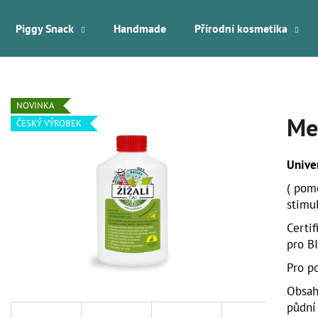
Piggy Snack
Handmade
Přírodní kosmetika
Co potřebujete najít?
NOVINKA
Mes
ČESKÝ VÝROBEK
HLEDAT
Univer
( pom
Doporučujeme
stimul
Certi
pro BI
Pro p
Obsah
půdní