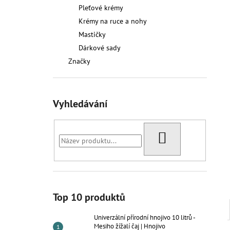
UNIVERZÁLNÍ PŘÍRODNÍ HNOJIVO 10
l
Pleťové krémy
LITRŮ - MESIHO ŽÍŽALÍ ČAJ | HNOJIVO
Krémy na ruce a nohy
1 391,50 Kč
Mastičky
Dárkové sady
Značky
Vyhledávání
HLEDAT
Top 10 produktů
Univerzální přírodní hnojivo 10 litrů -
Mesiho žížalí čaj | Hnojivo