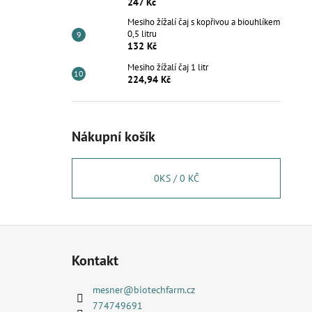
247 Kč
Mesiho žížalí čaj s kopřivou a biouhlíkem
0,5 litru
132 Kč
Mesiho žížalí čaj 1 litr
224,94 Kč
Nákupní košík
0
KS /
0 KČ
Z
á
Kontakt
p
a
mesner
@
biotechfarm.cz
t
774749691