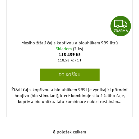
Z
ZDARMA
D
Mesiho žížalí čaj s kopřivou a biouhlíkem 999 litrů
A
Skladem
(2 ks)
118 459 Kč
R
Měrná
118,58 Kč / 1 l
cena:
M
DO KOŠÍKU
A
Žížalí čaj s kopřivou a bio uhlíkem 999l je vynikající přírodní
hnojivo (bio stimulant), které kombinuje sílu žížalího čaje,
kopřiv a bio uhlíku. Tato kombinace nabízí rostlinám...
8
položek celkem
O