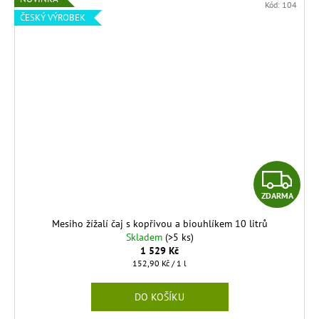
Kód:
104
ČESKÝ VÝROBEK
Z
ZDARMA
D
Mesiho žížalí čaj s kopřivou a biouhlíkem 10 litrů
A
Skladem
(>5 ks)
1 529 Kč
R
Měrná
152,90 Kč / 1 l
cena:
M
DO KOŠÍKU