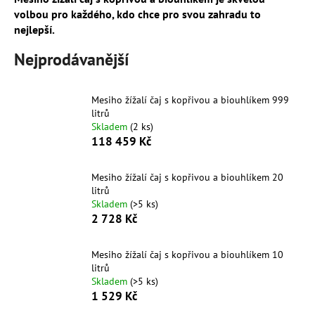
volbou pro každého, kdo chce pro svou zahradu to
a
nejlepší.
j
í
Nejprodávanější
t
?
Mesiho žížalí čaj s kopřivou a biouhlíkem 999
litrů
Skladem
(2 ks)
118 459 Kč
HLEDAT
Mesiho žížalí čaj s kopřivou a biouhlíkem 20
litrů
Skladem
(>5 ks)
2 728 Kč
D
o
p
Mesiho žížalí čaj s kopřivou a biouhlíkem 10
litrů
o
Skladem
(>5 ks)
r
1 529 Kč
u