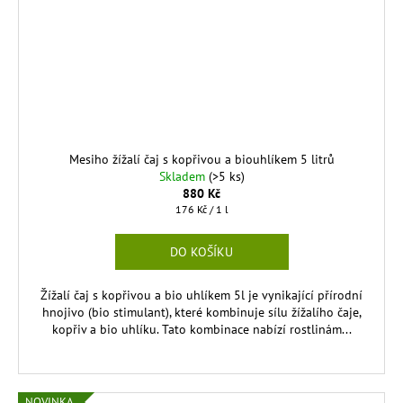
Mesiho žížalí čaj s kopřivou a biouhlíkem 5 litrů
Skladem
(>5 ks)
880 Kč
Měrná
176 Kč / 1 l
cena:
DO KOŠÍKU
Žížalí čaj s kopřivou a bio uhlíkem 5l je vynikající přírodní
hnojivo (bio stimulant), které kombinuje sílu žížalího čaje,
kopřiv a bio uhlíku. Tato kombinace nabízí rostlinám...
NOVINKA