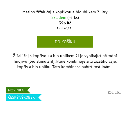
Mesiho žížalí čaj s kopřivou a biouhlíkem 2 litry
Skladem
(>5 ks)
396 Kč
Měrná
198 Kč / 1 l
cena:
DO KOŠÍKU
Žížalí čaj s kopřivou a bio uhlíkem 2l je vynikající přírodní
hnojivo (bio stimulant), které kombinuje sílu žížalího čaje,
kopřiv a bio uhlíku. Tato kombinace nabízí rostlinám...
NOVINKA
Kód:
101
ČESKÝ VÝROBEK