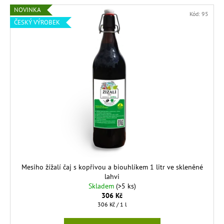
NOVINKA
Kód:
95
ČESKÝ VÝROBEK
Mesiho žížalí čaj s kopřivou a biouhlíkem 1 litr ve skleněné
lahvi
Skladem
(>5 ks)
306 Kč
Měrná
306 Kč / 1 l
cena: