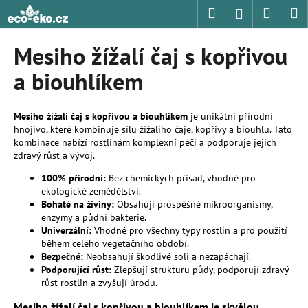
K
Přejít
Hledat
Nákup
M
Přihlášení
na
o
obsah
Zpět
Zpět
košík
š
Mesiho žížalí čaj s kopřivou
í
C
a biouhlíkem
k
o
p
Mesiho žížalí čaj s kopřivou a biouhlíkem
je unikátní přírodní
o
hnojivo, které kombinuje sílu žížalího čaje, kopřivy a biouhlu. Tato
kombinace nabízí rostlinám komplexní péči a podporuje jejich
t
zdravý růst a vývoj.
ř
100% přírodní:
Bez chemických přísad, vhodné pro
e
ekologické zemědělství.
b
Bohaté na živiny:
Obsahují prospěšné mikroorganismy,
u
enzymy a půdní bakterie.
Univerzální:
Vhodné pro všechny typy rostlin a pro použití
j
během celého vegetačního období.
e
Bezpečné:
Neobsahují škodlivé soli a nezapáchají.
t
Podporující růst:
Zlepšují strukturu půdy, podporují zdravý
růst rostlin a zvyšují úrodu.
e
n
Mesiho žížalí čaj s kopřivou a biouhlíkem je skvělou