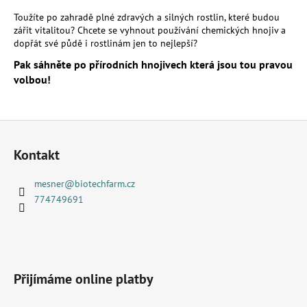
v
Toužíte po zahradě plné zdravých a silných rostlin, které budou
l
zářit vitalitou? Chcete se vyhnout používání chemických hnojiv a
á
dopřát své půdě i rostlinám jen to nejlepší?
d
Pak sáhněte po přírodních hnojivech která jsou tou pravou
a
volbou!
c
í
p
Z
r
v
á
Kontakt
k
p
y
a
mesner
@
biotechfarm.cz
v
t
774749691
ý
í
p
i
s
u
Přijímáme online platby