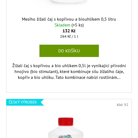
k
t
ů
Mesiho žížalí čaj s kopřivou a biouhlíkem 0,5 litru
Skladem
(>5 ks)
132 Kč
Měrná
264 Kč / 1 l
cena:
DO KOŠÍKU
Žížalí čaj s kopřivou a bio uhlíkem 0,5l je vynikající přírodní
hnojivo (bio stimulant), které kombinuje sílu žížalího čaje,
kopřiv a bio uhlíku. Tato kombinace nabízí rostlinám...
ČESKÝ VÝROBEK
Kód:
92