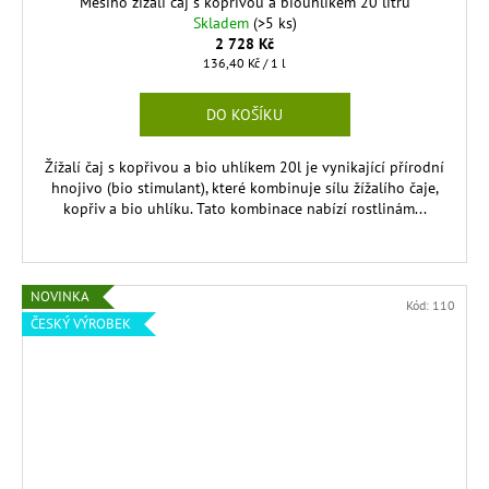
Mesiho žížalí čaj s kopřivou a biouhlíkem 20 litrů
A
Skladem
(>5 ks)
2 728 Kč
R
Měrná
136,40 Kč / 1 l
cena:
M
DO KOŠÍKU
A
Žížalí čaj s kopřivou a bio uhlíkem 20l je vynikající přírodní
hnojivo (bio stimulant), které kombinuje sílu žížalího čaje,
kopřiv a bio uhlíku. Tato kombinace nabízí rostlinám...
NOVINKA
Kód:
110
ČESKÝ VÝROBEK