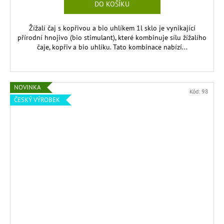
DO KOŠÍKU
Žížalí čaj s kopřivou a bio uhlíkem 1l sklo je vynikající
přírodní hnojivo (bio stimulant), které kombinuje sílu žížalího
čaje, kopřiv a bio uhlíku. Tato kombinace nabízí...
NOVINKA
Kód:
98
ČESKÝ VÝROBEK