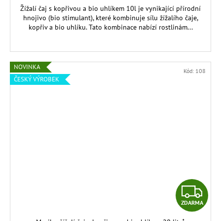
A
Žížalí čaj s kopřivou a bio uhlíkem 10l je vynikající přírodní
hnojivo (bio stimulant), které kombinuje sílu žížalího čaje,
kopřiv a bio uhlíku. Tato kombinace nabízí rostlinám...
NOVINKA
Kód:
108
ČESKÝ VÝROBEK
Z
ZDARMA
D