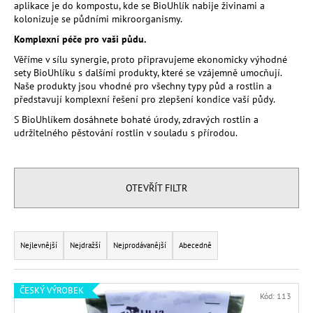
aplikace je do kompostu, kde se BioUhlík nabije živinami a
a
kolonizuje se půdními mikroorganismy.
j
Komplexní péče pro vaši půdu.
í
Věříme v sílu synergie, proto připravujeme ekonomicky výhodné
t
sety BioUhlíku s dalšími produkty, které se vzájemně umocňují.
Naše produkty jsou vhodné pro všechny typy půd a rostlin a
?
představují komplexní řešení pro zlepšení kondice vaší půdy.
S BioUhlíkem dosáhnete bohaté úrody, zdravých rostlin a
udržitelného pěstování rostlin v souladu s přírodou.
HLEDAT
OTEVŘÍT FILTR
D
Ř
o
a
Nejlevnější
Nejdražší
Nejprodávanější
Abecedně
p
z
o
e
r
V
ČESKÝ VÝROBEK
Kód:
113
n
u
ý