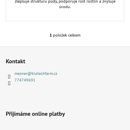
zlepšuje strukturu půdy, podporuje růst rostlin a zvyšuje
úrodu.
1
položek celkem
O
v
Z
l
á
á
Kontakt
d
p
a
a
mesner
@
biotechfarm.cz
c
t
774749691
í
í
p
r
v
k
Přijímáme online platby
y
v
ý