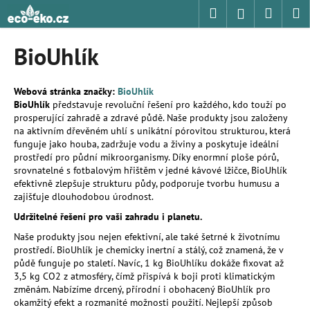
K
Přejít
Hledat
Nákup
M
Přihlášení
na
o
obsah
Zpět
Zpět
košík
š
BioUhlík
í
C
k
o
Webová stránka značky:
BioUhlík
BioUhlík
představuje revoluční řešení pro každého, kdo touží po
p
prosperující zahradě a zdravé půdě. Naše produkty jsou založeny
o
na aktivním dřevěném uhlí s unikátní pórovitou strukturou, která
t
funguje jako houba, zadržuje vodu a živiny a poskytuje ideální
prostředí pro půdní mikroorganismy. Díky enormní ploše pórů,
ř
srovnatelné s fotbalovým hřištěm v jedné kávové lžičce, BioUhlík
e
efektivně zlepšuje strukturu půdy, podporuje tvorbu humusu a
zajišťuje dlouhodobou úrodnost.
b
u
Udržitelné řešení pro vaši zahradu i planetu.
j
Naše produkty jsou nejen efektivní, ale také šetrné k životnímu
prostředí. BioUhlík je chemicky inertní a stálý, což znamená, že v
e
půdě funguje po staletí. Navíc, 1 kg BioUhlíku dokáže fixovat až
t
3,5 kg CO2 z atmosféry, čímž přispívá k boji proti klimatickým
e
změnám. Nabízíme drcený, přírodní i obohacený BioUhlík pro
okamžitý efekt a rozmanité možnosti použití. Nejlepší způsob
n