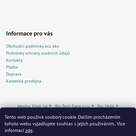
v
ý
p
i
s
Informace pro vás
u
Obchodní podmínky eco eko
Podmínky ochrany osobních údajů
Kontakty
Platba
Doprava
Kamenná prodejna
Mesiho žížalí čaj ®
Bio-Tech-Farm s.r.o. ®
Bio Uhlík ®
Piggy Snack ®
KRKONOŠE originální produkt®
Živá Dřevěnka
Tento web používá soubory cookie. Dalším procházením
Žížalí čaj ® / Eshop
MAS Krkonoše
MilaVita ®
WEDOS ®
tohoto webu vyjadřujete souhlas s jejich používáním.. Více
Pojištění.cz
Invia®
GECKOeco®
Ekonákup ®
biOrganica®
Econea ®
Kurzy pro radost®
Radost v písku
Heureka ®
A
informací
zde
.
Květinářství Mia s.r.o.
WORMÁK