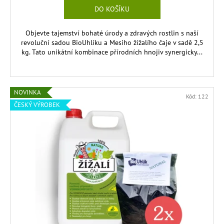
DO KOŠÍKU
Objevte tajemství bohaté úrody a zdravých rostlin s naší
revoluční sadou BioUhlíku a Mesiho žížalího čaje v sadě 2,5
kg. Tato unikátní kombinace přírodních hnojiv synergicky...
NOVINKA
Kód:
122
ČESKÝ VÝROBEK