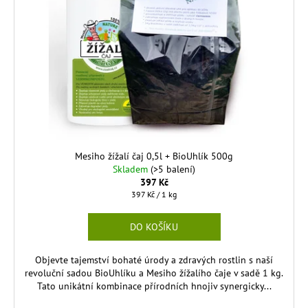
č
u
s
u
k
p
j
t
r
e
ů
m
o
e
d
u
k
MESIHO
ŽÍŽALÍ
t
ČAJ
ů
S
Mesiho žížalí čaj 0,5l + BioUhlík 500g
KOPŘIVOU
Skladem
(>5 balení)
A
397 Kč
BIOUHLÍKEM
Měrná
397 Kč / 1 kg
1
cena:
LITR
DO KOŠÍKU
247
Kč
Objevte tajemství bohaté úrody a zdravých rostlin s naší
revoluční sadou BioUhlíku a Mesiho žížalího čaje v sadě 1 kg.
Tato unikátní kombinace přírodních hnojiv synergicky...