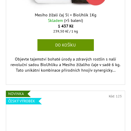
Mesiho žížalí čaj 5l + BioUhlík 1Kg
Skladem
(>5 balení)
1 437 Kč
Měrná
239,50 Kč / 1 kg
cena:
DO KOŠÍKU
Objevte tajemství bohaté úrody a zdravých rostlin s naší
revoluční sadou BioUhlíku a Mesiho žížalího čaje v sadě 6 kg.
Tato unikátní kombinace přírodních hnojiv synergicky...
NOVINKA
Kód:
125
ČESKÝ VÝROBEK