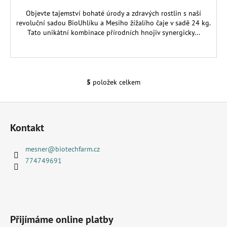
Objevte tajemství bohaté úrody a zdravých rostlin s naší
revoluční sadou BioUhlíku a Mesiho žížalího čaje v sadě 24 kg.
Tato unikátní kombinace přírodních hnojiv synergicky...
5
položek celkem
O
v
Z
l
á
á
Kontakt
d
p
a
a
mesner
@
biotechfarm.cz
c
t
774749691
í
í
p
r
v
k
Přijímáme online platby
y