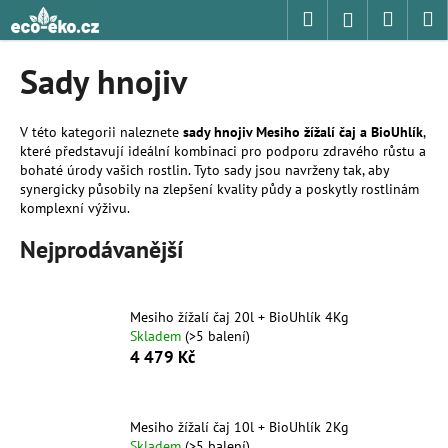
K
Přejít
Hledat
Nákup
M
Přihlášení
na
o
obsah
Zpět
Zpět
košík
š
Sady hnojiv
í
C
k
o
V této kategorii naleznete
sady hnojiv Mesiho žížalí čaj a BioUhlík
,
které představují ideální kombinaci pro podporu zdravého růstu a
p
bohaté úrody vašich rostlin. Tyto sady jsou navrženy tak, aby
o
synergicky působily na zlepšení kvality půdy a poskytly rostlinám
t
komplexní výživu.
ř
Nejprodávanější
e
b
u
Mesiho žížalí čaj 20l + BioUhlík 4Kg
Skladem
(>5 balení)
j
4 479 Kč
e
t
e
Mesiho žížalí čaj 10l + BioUhlík 2Kg
n
Skladem
(>5 balení)