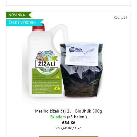
NOVINKA
Kód:
119
ČESKÝ VÝROBEK
Mesiho žížalí čaj 2l + BioUhlík 500g
Skladem
(>5 balení)
634 Kč
Měrná
253,60 Kč / 1 kg
cena: