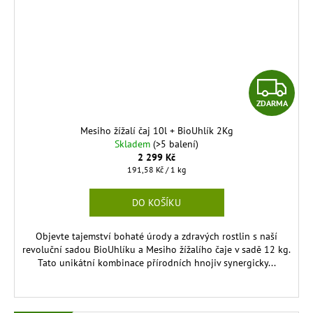
Z
ZDARMA
D
Mesiho žížalí čaj 10l + BioUhlík 2Kg
A
Skladem
(>5 balení)
2 299 Kč
R
Měrná
191,58 Kč / 1 kg
cena:
M
DO KOŠÍKU
A
Objevte tajemství bohaté úrody a zdravých rostlin s naší
revoluční sadou BioUhlíku a Mesiho žížalího čaje v sadě 12 kg.
Tato unikátní kombinace přírodních hnojiv synergicky...