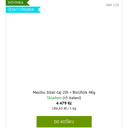
NOVINKA
Kód:
128
ČESKÝ VÝROBEK
Mesiho žížalí čaj 20l + BioUhlík 4Kg
Skladem
(>5 balení)
4 479 Kč
Měrná
186,63 Kč / 1 kg
cena:
DO KOŠÍKU