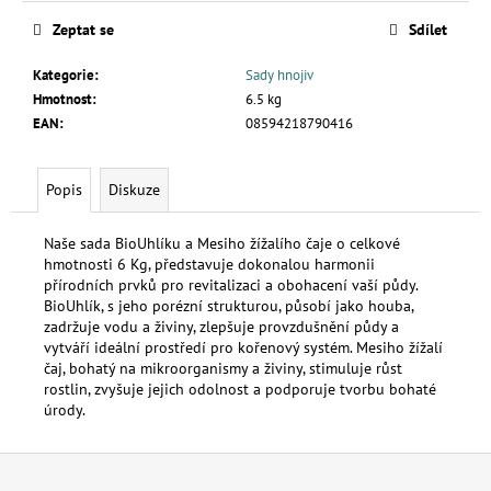
č
u
Zeptat se
Sdílet
j
e
Kategorie
:
Sady hnojiv
m
Hmotnost
:
6.5 kg
e
EAN
:
08594218790416
MESIHO
Popis
Diskuze
ŽÍŽALÍ
ČAJ
Naše sada BioUhlíku a Mesiho žížalího čaje o celkové
S
KOPŘIVOU
hmotnosti 6 Kg, představuje dokonalou harmonii
A
přírodních prvků pro revitalizaci a obohacení vaší půdy.
BIOUHLÍKEM
BioUhlík, s jeho porézní strukturou, působí jako houba,
0,5
zadržuje vodu a živiny, zlepšuje provzdušnění půdy a
LITRU
vytváří ideální prostředí pro kořenový systém. Mesiho žížalí
132
čaj, bohatý na mikroorganismy a živiny, stimuluje růst
Kč
rostlin, zvyšuje jejich odolnost a podporuje tvorbu bohaté
úrody.
Z