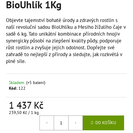
BioUhlík 1Kg
a
j
Objevte tajemství bohaté úrody a zdravých rostlin s
í
naší revoluční sadou BioUhlíku a Mesiho žížalího čaje v
t
sadě 6 kg. Tato unikátní kombinace přírodních hnojiv
?
synergicky působí na zlepšení kvality půdy, podporuje
růst rostlin a zvyšuje jejich odolnost. Dopřejte své
zahradě to nejlepší z přírody a sledujte, jak rozkvétá v
plné síle.
HLEDAT
Skladem
(>5 balení)
Kód:
122
D
o
1 437 Kč
p
Měrná
239,50 Kč / 1 kg
o
cena:
r
DO KOŠÍKU
u