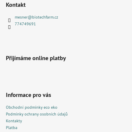
á
Kontakt
p
a
mesner
@
biotechfarm.cz
t
774749691
í
Přijímáme online platby
Informace pro vás
Obchodní podmínky eco eko
Podmínky ochrany osobních údajů
Kontakty
Platba