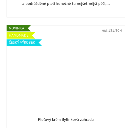
a podrážděné pleti konečně tu nejšetrnější péči,...
NOVINKA
Kód:
131/50M
HANDMADE
ČESKÝ VÝROBEK
Pleťový krém Bylinková zahrada