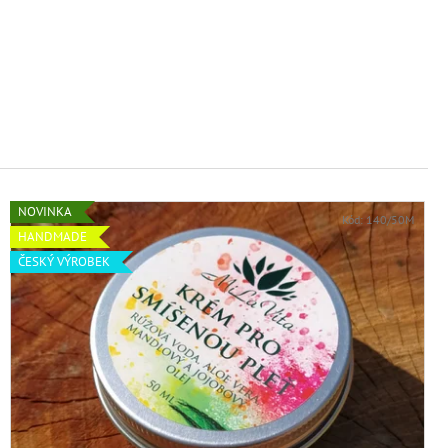
AJ S KOPŘIVOU A
LITRŮ
NOVINKA
Kód:
140/50M
HANDMADE
ČESKÝ VÝROBEK