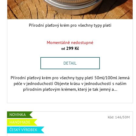
ů
k
t
ů
Přírodní pleťový krém pro všechny typy pleti
Momentálně nedostupné
299 Kč
od
DETAIL
Přírodní pleťový krém pro všechny typy pleti 50ml/100ml Jemná
péče v jednoduchosti Objevte krásu v jednoduchosti s naším
přírodním pleťovým krémem, který je tak jemný a...
NOVINKA
Kód:
146/50M
HANDMADE
ČESKÝ VÝROBEK