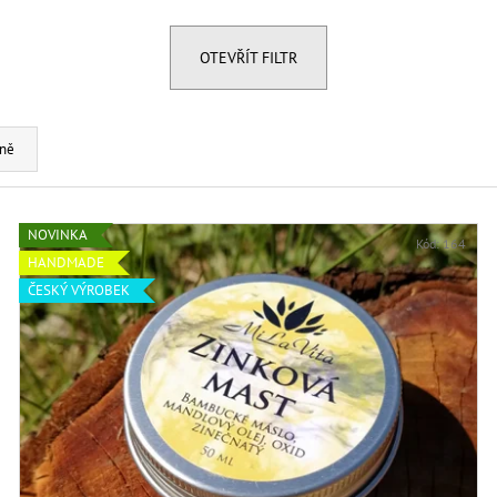
MESIHO ŽÍŽALÍ ČAJ S KOPŘIVOU A
MESIHO ŽÍŽALÍ Č
BIOUHLÍKEM 999 LITRŮ
BIOUHLÍKEM 20 
118 459 Kč
2 728 Kč
OTEVŘÍT FILTR
ně
NOVINKA
Kód:
164
HANDMADE
ČESKÝ VÝROBEK