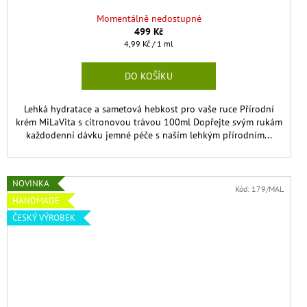
Momentálně nedostupné
499 Kč
Měrná
4,99 Kč / 1 ml
cena:
DO KOŠÍKU
Lehká hydratace a sametová hebkost pro vaše ruce Přírodní
krém MiLaVita s citronovou trávou 100ml Dopřejte svým rukám
každodenní dávku jemné péče s naším lehkým přírodním...
NOVINKA
Kód:
179/MAL
HANDMADE
ČESKÝ VÝROBEK