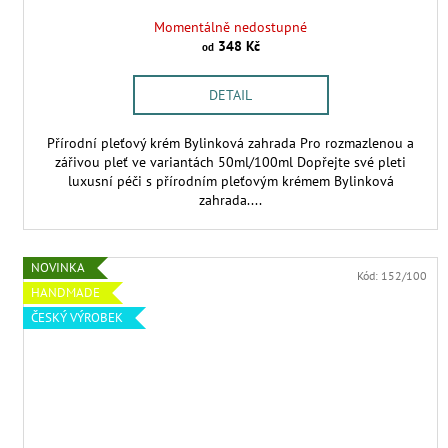
Momentálně nedostupné
348 Kč
od
DETAIL
Přírodní pleťový krém Bylinková zahrada Pro rozmazlenou a
zářivou pleť ve variantách 50ml/100ml Dopřejte své pleti
luxusní péči s přírodním pleťovým krémem Bylinková
zahrada....
NOVINKA
Kód:
152/100
HANDMADE
ČESKÝ VÝROBEK