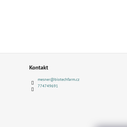
Z
á
Kontakt
p
a
mesner
@
biotechfarm.cz
t
774749691
í