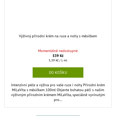
Výživný přírodní krém na ruce a nohy s měsíčkem
Momentálně nedostupné
539 Kč
Měrná
5,39 Kč / 1 ml
cena:
DO KOŠÍKU
Intenzivní péče a výživa pro vaše ruce i nohy Přírodní krém
MiLaVita s měsíčkem 100ml Objevte bohatou péči s naším
výživným přírodním krémem MiLaVita, speciálně vyvinutým
pro...