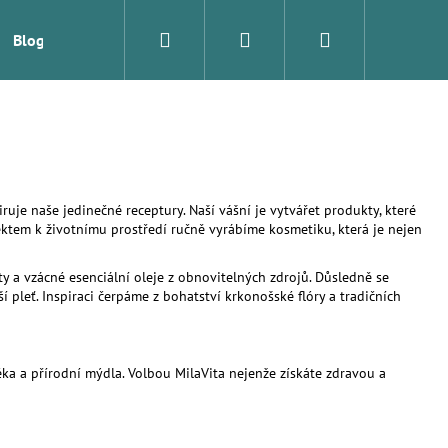
Hledat
Přihlášení
Nákupní
Blog
Značky
košík
je naše jedinečné receptury. Naší vášní je vytvářet produkty, které
spektem k životnímu prostředí ručně vyrábíme kosmetiku, která je nejen
ty a vzácné esenciální oleje z obnovitelných zdrojů. Důsledně se
pleť. Inspiraci čerpáme z bohatství krkonošské flóry a tradičních
éka a přírodní mýdla. Volbou MilaVita nejenže získáte zdravou a
Následující