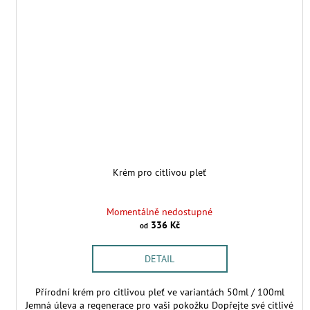
Krém pro citlivou pleť
Momentálně nedostupné
336 Kč
od
DETAIL
Přírodní krém pro citlivou pleť ve variantách 50ml / 100ml
Jemná úleva a regenerace pro vaši pokožku Dopřejte své citlivé