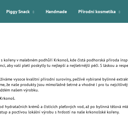
Piggy Snack
Handmade
Přírodní kosmetika
Co potřebujete najít?
HLEDAT
s kořeny v malebném podhůří Krkonoš, kde čistá podhorská příroda inspiru
cí, aby vaší pleti poskytly tu nejlepší a nejšetrnější péči. S láskou a re
Doporučujeme
žíváme vysoce kvalitní přírodní suroviny, pečlivě vybírané bylinné extrak
 že naše produkty jsou mimořádně šetrné a vhodné i pro tu nejcitlivější 
každém našem výrobku.
 Krkonoš.
od hydratačních krémů a čisticích pleťových vod, až po bylinná tělová ml
řístup a poctivou lokální výrobu s hrdostí na naše krkonošské kořeny.