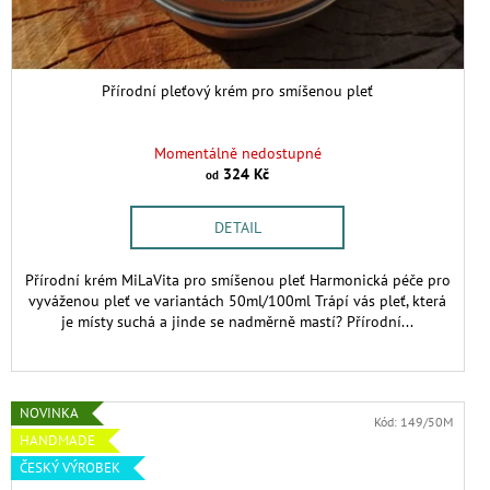
Přírodní pleťový krém pro smíšenou pleť
Momentálně nedostupné
324 Kč
od
DETAIL
Přírodní krém MiLaVita pro smíšenou pleť Harmonická péče pro
vyváženou pleť ve variantách 50ml/100ml Trápí vás pleť, která
je místy suchá a jinde se nadměrně mastí? Přírodní...
NOVINKA
Kód:
149/50M
HANDMADE
ČESKÝ VÝROBEK