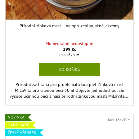
Přírodní zinková mast – na opruzeniny, akné, ekzémy
Momentálně nedostupné
299 Kč
Měrná
5,98 Kč / 1 ml
cena:
DO KOŠÍKU
Přírodní záchrana pro problematickou pleť Zinková mast
MiLaVita pro cílenou péči 50ml Objevte jednoduchou, ale
vysoce účinnou péči s naší přírodní zinkovou mastí MiLaVita....
NOVINKA
Kód:
134/50M
HANDMADE
ČESKÝ VÝROBEK