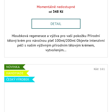
Momentálně nedostupné
348 Kč
od
DETAIL
Hloubková regenerace a výživa pro vaši pokožku Přírodní
tělový krém pro náročnou pleť 100ml/200ml Objevte intenzivní
péči s naším výživným přírodním tělovým krémem,
vytvořeným...
NOVINKA
Kód:
161
HANDMADE
ČESKÝ VÝROBEK