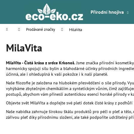
K
Přejít
na
o
Přírodní hnojiva
obsah
Zpět
Zpět
š
do
do
í
Domů
Prodávané značky
MilaVita
k
obchodu
obchodu
MilaVita
MilaVita - Čistá krása z srdce Krkonoš.
Jsme značka přírodní kosmetiky 
harmonicky spojují sílu bylin a blahodárné účinky přírodních ingredien
účinná, ale i ohleduplná k vaší pokožce i k naší planetě.
Naše filozofie je založena na hlubokém přesvědčení o síle přírody. Vyu
vyhýbáme zbytečným chemikáliím a syntetickým vůním, čímž zajišťujeme,
postupů, abychom vám přinesli autentickou esenci horské přírody v 
Objevte svět MilaVita a dopřejte své pleti dotek čisté krásy z podhůří
Naše nabídka zahrnuje širokou škálu produktů pro péči o pleť a tělo, 
zářivou pleť díky přírodnímu složení, ale také podpoříte udržitelný p