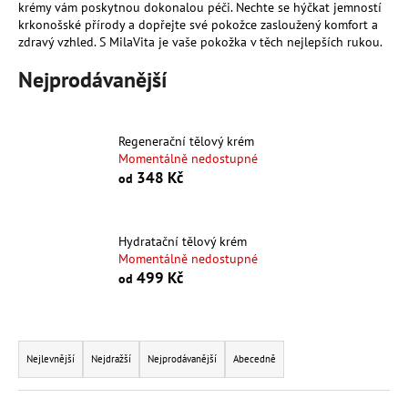
krémy vám poskytnou dokonalou péči. Nechte se hýčkat jemností
a
krkonošské přírody a dopřejte své pokožce zasloužený komfort a
j
zdravý vzhled. S MilaVita je vaše pokožka v těch nejlepších rukou.
í
Nejprodávanější
t
?
Regenerační tělový krém
Momentálně nedostupné
348 Kč
od
HLEDAT
Hydratační tělový krém
Momentálně nedostupné
499 Kč
od
D
o
p
Ř
o
a
Nejlevnější
Nejdražší
Nejprodávanější
Abecedně
r
z
u