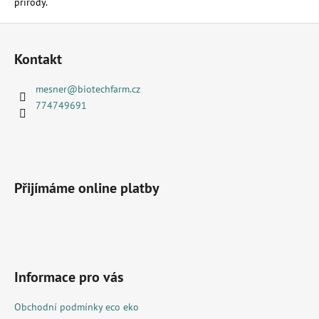
přírody.
d
a
Z
c
á
í
Kontakt
p
p
a
r
mesner
@
biotechfarm.cz
t
v
774749691
k
í
y
v
ý
p
Přijímáme online platby
i
s
u
Informace pro vás
Obchodní podmínky eco eko