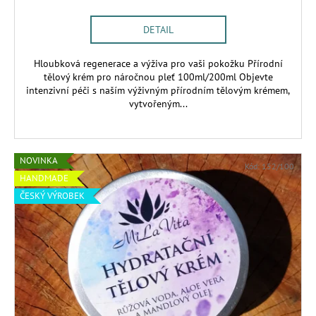
DETAIL
Hloubková regenerace a výživa pro vaši pokožku Přírodní
tělový krém pro náročnou pleť 100ml/200ml Objevte
intenzivní péči s naším výživným přírodním tělovým krémem,
vytvořeným...
NOVINKA
Kód:
152/100
HANDMADE
ČESKÝ VÝROBEK