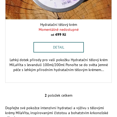
Hydratační tělový krém
Momentálně nedostupné
499 Kč
od
DETAIL
Lehký dotek přírody pro vaši pokožku Hydratační tělový krém
MiLaVita s levandulí 100ml/200ml Ponořte se do světa jemné
péče s lehkým přírodním hydratačním tělovým krémem...
2
položek celkem
O
v
Dopřejte své pokožce intenzivní hydrataci a výživu s tělovými
l
krémy MilaVita, inspirovanými čistotou a bohatstvím krkonošské
á