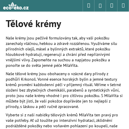
K
Přejít
Hledat
Nákup
M
Přihlášení
na
o
obsah
Zpět
Zpět
košík
š
Tělové krémy
í
C
k
o
Naše krémy jsou pečlivě formulovány tak, aby vaši pokožku
zanechaly vláčnou, hebkou a zdravě rozzářenou. Využíváme sílu
p
přírodních olejů, másel a bylinných extraktů, které pokožku
o
hloubkově hydratují, regenerují a chrání před nepříznivými
t
vnějšími vlivy. Zapomeňte na suchou a napjatou pokožku a
ponořte se do světa jemné péče MilaVita.
ř
Naše tělové krémy jsou obohaceny o vzácné dary přírody z
e
podhůří Krkonoš. Vonné esence horských bylin a jemné textury
b
krémů promění každodenní péči v příjemný rituál. Věříme v šetrné
u
složení bez zbytečných chemikálií, parabenů a syntetických vůní,
proto jsou naše krémy vhodné i pro citlivou pokožku. S MilaVita si
j
můžete být jisti, že vaší pokožce dopřáváte jen to nejlepší z
e
přírody, s láskou a péčí ručně zpracované.
t
Vyberte si z naší nabídky tělových krémů MilaVita ten pravý pro
e
vaše potřeby. Ať už toužíte po intenzivní hydrataci, zklidnění
podrážděné pokožky nebo voňavém pohlazení po koupeli, naše
n