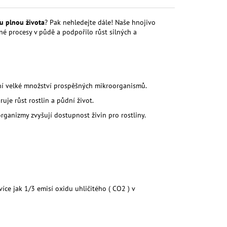
u plnou života
?
Pak nehledejte dále!
Naše hnojivo
né procesy v půdě a podpořilo růst silných a
o ní velké množství prospěšných mikroorganismů.
uje růst rostlin a půdní život.
ganizmy zvyšují dostupnost živin pro rostliny.
íce jak 1/3 emisí oxidu uhličitého ( CO2 ) v