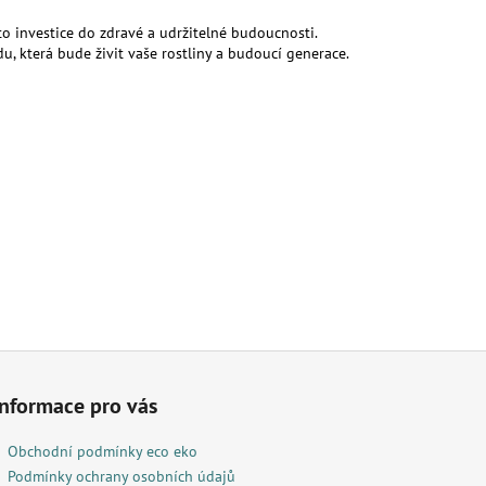
to investice do zdravé a udržitelné budoucnosti.
du,
která bude živit vaše rostliny a budoucí generace.
Informace pro vás
Obchodní podmínky eco eko
Podmínky ochrany osobních údajů