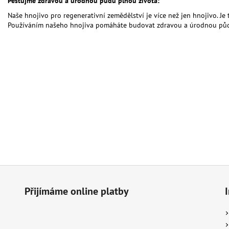
Pěstujme zdravou a úrodnou půdu plnou života:
Naše hnojivo pro regenerativní zemědělství je více než jen hnojivo.
Je 
Používáním našeho hnojiva pomáháte budovat zdravou a úrodnou pů
Přijímáme online platby