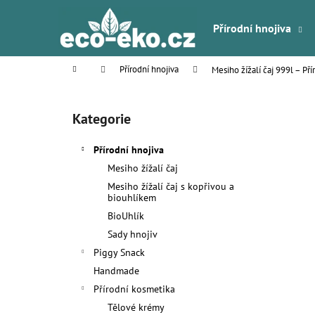
K
Přejít
na
o
Přírodní hnojiva
obsah
Zpět
Zpět
š
do
do
í
Domů
Přírodní hnojiva
Mesiho žížalí čaj 999l – Př
k
obchodu
obchodu
P
o
Kategorie
Přeskočit
s
kategorie
t
Přírodní hnojiva
r
Mesiho žížalí čaj
a
Mesiho žížalí čaj s kopřivou a
n
biouhlíkem
n
BioUhlík
í
Sady hnojiv
p
Piggy Snack
a
Handmade
n
Přírodní kosmetika
e
Tělové krémy