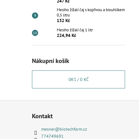
247 Kč
Mesiho žížalí čaj s kopřivou a biouhlíkem
0,5 litru
132 Kč
Mesiho žížalí čaj 1 litr
224,94 Kč
Nákupní košík
0
KS /
0 KČ
Z
á
Kontakt
p
a
mesner
@
biotechfarm.cz
t
774749691