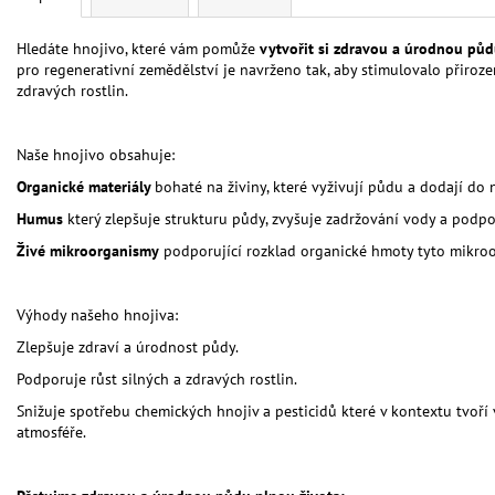
Hledáte hnojivo,
které vám pomůže
vytvořit si zdravou a úrodnou půd
pro regenerativní zemědělství je navrženo tak,
aby stimulovalo přiroze
zdravých rostlin.
Naše hnojivo obsahuje:
Organické materiály
bohaté na živiny, které vyživují půdu a dodají d
Humus
který zlepšuje strukturu půdy, zvyšuje zadržování vody a podpor
Živé mikroorganismy
podporující rozklad organické hmoty tyto mikroor
Výhody našeho hnojiva:
Zlepšuje zdraví a úrodnost půdy.
Podporuje růst silných a zdravých rostlin.
Snižuje spotřebu chemických hnojiv a pesticidů které v kontextu tvoří v
atmosféře.