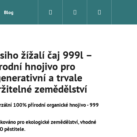
Hledat
Přihlášení
Nákupní
Blog
Značky
košík
iho žížalí čaj 999l –
rodní hnojivo pro
enerativní a trvale
ržitelné zemědělství
rzální 100% přírodní organické hnojivo - 999
Následující
fikováno pro ekologické zemědělství, vhodné
O pěstitele.