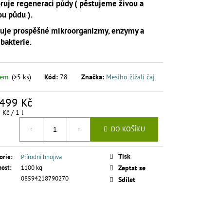
AJ S KOPŘIVOU A
ruje regeneraci půdy ( pěstujeme živou a
LITRŮ
ou půdu ).
uje prospěšné mikroorganizmy, enzymy a
 bakterie.
dem
(>5 ks)
Kód:
78
Značka:
Mesiho žížalí čaj
499 Kč
á
 Kč / 1 l
DO KOŠÍKU
Tisk
orie
:
Přírodní hnojiva
ost
:
1100 kg
Zeptat se
08594218790270
Sdílet