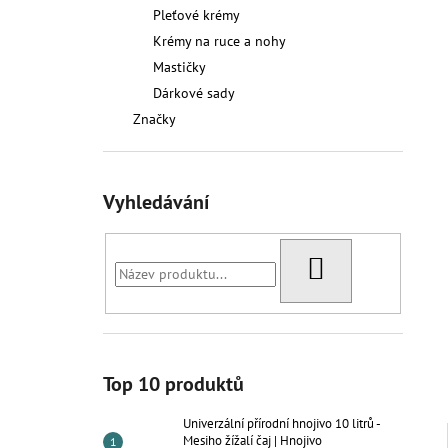
UNIVERZÁLNÍ PŘÍRODNÍ HNOJIVO 10
l
Pleťové krémy
LITRŮ - MESIHO ŽÍŽALÍ ČAJ | HNOJIVO
Krémy na ruce a nohy
1 391,50 Kč
Mastičky
Dárkové sady
Značky
Vyhledávání
HLEDAT
Top 10 produktů
Univerzální přírodní hnojivo 10 litrů -
Mesiho žížalí čaj | Hnojivo