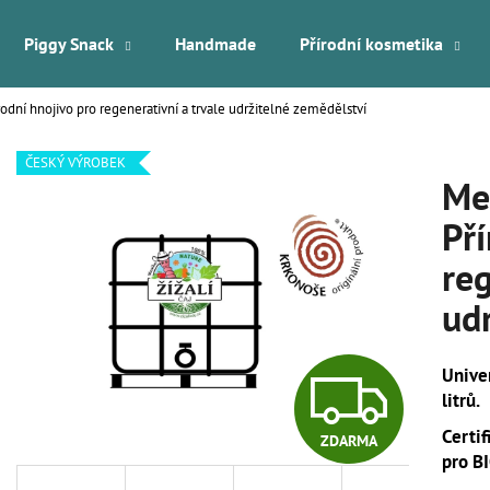
Piggy Snack
Handmade
Přírodní kosmetika
írodní hnojivo pro regenerativní a trvale udržitelné zemědělství
Co potřebujete najít?
ČESKÝ VÝROBEK
Mes
HLEDAT
Pří
reg
Doporučujeme
ud
Z
Unive
litrů.
Certi
ZDARMA
D
pro BI