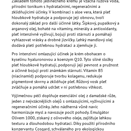
Základem tohoto jedinečného krému je vzácná růžová voda,
přírodní tonikum s hydratačními, regeneračními a
zklidňujícími účinky. V kombinaci s aloe vera, která pleť
hloubkově hydratuje a podporuje její obnovu, tvoří
dokonalý základ pro další účinné látky. Šípkový, pupalkový a
arganový olej, bohaté na vitamíny, minerály a antioxidanty,
pleť intenzivně vyživují, bojují proti stárnutí a pomáhají
vyhlazovat vrásky a drobné jizvičky. Lehký mandlový olej
dodává pleti potřebnou hydrataci a zjemňuje ji.
Pro intenzivní omlazující účinek je krém obohacen o
kyselinu hyaluronovou a koenzym Q10. Tyto silné složky
pleť hloubkově hydratují, podporují její pevnost a pružnost
a účinně bojují proti známkám stárnutí. Vitamín B3
(niacinamid) podporuje tvorbu kolagenu, redukuje
pigmentové skvrny a zklidňuje pleť. Růžový vosk pleť
zvláčňuje a pomáhá udržet v ní potřebnou vlhkost.
Výjimečnou péči doplňuje esenciální olej z damašské růže,
jeden z nejvzácnějších olejů s omlazujícími, vyživujícími a
regeneračními účinky. Jeho nádherná vůně navíc
harmonizuje mysl a navozuje pocit pohody. Emulgátor
Olivem 1000, získaný z olivového oleje, zajišťuje lehkou
texturu a dlouhodobou hydrataci. Díky použití přírodního
konzervantu Cosgard, schváleného pro ekologickou