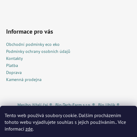
Informace pro vás
Obchodní podmínky eco eko
Podmínky ochrany osobních údajů
Kontakty
Platba
Doprava
Kamenná prodejna
Mesiho žížalí čaj ®
Bio-Tech-Farm s.r.o. ®
Bio Uhlík ®
Piggy Snack ®
KRKONOŠE originální produkt®
Živá Dřevěnka
Tento web používá soubory cookie. Dalším procházením
Žížalí čaj ® / Eshop
MAS Krkonoše
MilaVita ®
WEDOS ®
tohoto webu vyjadřujete souhlas s jejich používáním.. Více
Pojištění.cz
Invia®
GECKOeco®
Ekonákup ®
biOrganica®
Econea ®
Kurzy pro radost®
Radost v písku
Heureka ®
A
informací
zde
.
Květinářství Mia s.r.o.
WORMÁK