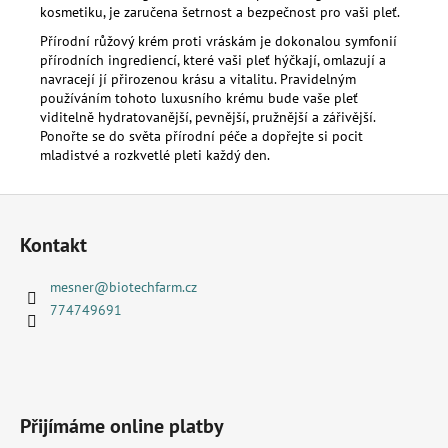
kosmetiku, je zaručena šetrnost a bezpečnost pro vaši pleť.
Přírodní růžový krém proti vráskám je dokonalou symfonií
přírodních ingrediencí, které vaši pleť hýčkají, omlazují a
navracejí jí přirozenou krásu a vitalitu. Pravidelným
používáním tohoto luxusního krému bude vaše pleť
viditelně hydratovanější, pevnější, pružnější a zářivější.
Ponořte se do světa přírodní péče a dopřejte si pocit
mladistvé a rozkvetlé pleti každý den.
Z
á
Kontakt
p
a
mesner
@
biotechfarm.cz
t
774749691
í
Přijímáme online platby