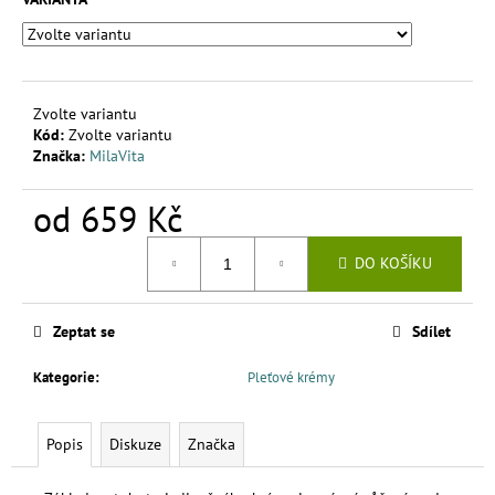
č
u
j
e
m
Zvolte variantu
e
Kód:
Zvolte variantu
Značka:
MilaVita
UNIVERZÁLNÍ
od
659 Kč
PŘÍRODNÍ
HNOJIVO
Měrná
10
DO KOŠÍKU
LITRŮ
cena:
-
MESIHO
ŽÍŽALÍ
Zeptat se
Sdílet
ČAJ
|
HNOJIVO
Kategorie
:
Pleťové krémy
1
391,50
Popis
Diskuze
Značka
Kč