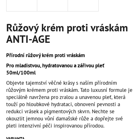
a
j
í
Růžový krém proti vráskám
t
ANTI-AGE
?
Přírodní růžový krém proti vráskám
Pro mladistvou, hydratovanou a zářivou pleť
50ml/100ml
HLEDAT
Objevte tajemství věčné krásy s naším přírodním
růžovým krémem proti vráskám. Tato luxusní formule je
speciálně navržena pro zralou a unavenou pleť, která
D
touží po hloubkové hydrataci, obnovení pevnosti a
o
redukci vrásek a pigmentových skvrn. Nechte se
p
okouzlit jemnou vůní damašské růže a dopřejte své
o
pleti intenzivní péči inspirovanou přírodou.
r
u
VARIANTA