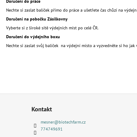
UNIVERZÁLNÍ PŘÍRODNÍ HNOJIVO 10
Doručení do práce
LITRŮ - MESIHO ŽÍŽALÍ ČAJ | HNOJIVO
Nechte si zaslat balíček přímo do práce a ušetřete čas chůzí na výdejn
1 391,50 Kč
Doručení na pobočku Zásilkovny
Vyberte si z široké sítě výdejních míst po celé ČR.
Doručení do výdejního boxu
Nechte si zaslat svůj balíček na výdejní místo a vyzvedněte si ho ja
Z
á
Kontakt
p
a
mesner
@
biotechfarm.cz
t
774749691