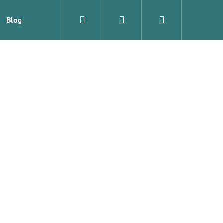
Hledat
Přihlášení
Nákupní
Blog
Značky
košík
Následující