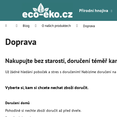
K
Přejít
na
o
Přírodní hnojiva
obsah
Zpět
Zpět
š
do
do
í
Domů
Blog
O našich produktech
Doprava
k
obchodu
obchodu
Doprava
Nakupujte bez starostí, doručení téměř ka
Už žádné hledání poboček a stres s doručením! Nabízíme doručení na 
Vyberte si, kam si chcete nechat zboží doručit.
Doručení domů
Pohodlně si nechte zboží doručit až před dveře.