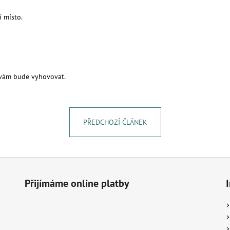
MESIHO ŽÍŽALÍ ČAJ S KOPŘIVOU A
MESIHO ŽÍŽALÍ Č
BIOUHLÍKEM 999 LITRŮ
BIOUHLÍKEM 20 
í místo.
118 459 Kč
2 728 Kč
k vám bude vyhovovat.
PŘEDCHOZÍ ČLÁNEK
Přijímáme online platby