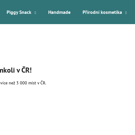
Piggy Snack
Handmade
Přírodní kosmetika
Co potřebujete najít?
HLEDAT
mkoli v ČR!
Doporučujeme
více než 3 000 míst v ČR.