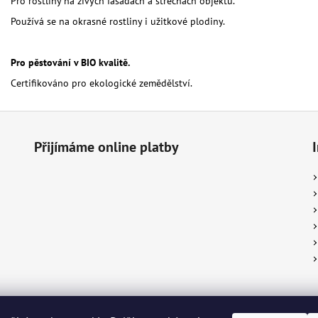
Pro rostliny na živých fasádách a střechách objektů.
Používá se na okrasné rostliny i užitkové plodiny.
Pro pěstování v BIO kvalitě.
Certifikováno pro ekologické zemědělství.
Přijímáme online platby
k ®
Piggy Snack ®
KRKONOŠE originální produkt®
Živá Dřevěnka
Žíža