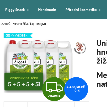
Piggy Snack
Handmade
Přírodní kosmetika
20 litrů - Mesiho žížalí čaj | Hnojivo
Co potřebujete najít?
ČESKÝ VÝROBEK
Uni
HLEDAT
hno
žíž
Doporučujeme
Me
na
Z
2 480,50 KČ
–0 %
ZDARMA
D