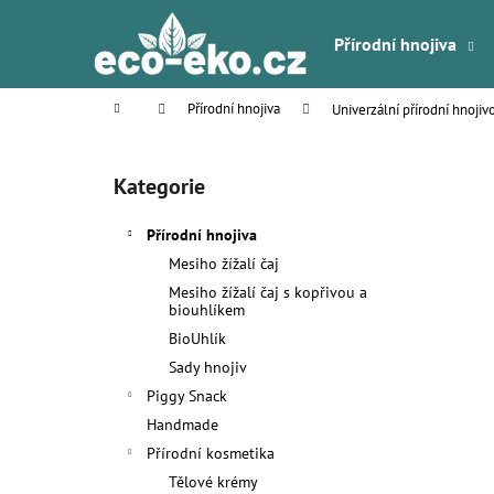
K
Přejít
na
o
Přírodní hnojiva
obsah
Zpět
Zpět
š
do
do
í
Domů
Přírodní hnojiva
Univerzální přírodní hnojivo 
k
obchodu
obchodu
P
o
Kategorie
Přeskočit
s
kategorie
t
Přírodní hnojiva
r
Mesiho žížalí čaj
a
Mesiho žížalí čaj s kopřivou a
n
biouhlíkem
n
BioUhlík
í
Sady hnojiv
p
Piggy Snack
a
Handmade
n
Přírodní kosmetika
e
Tělové krémy