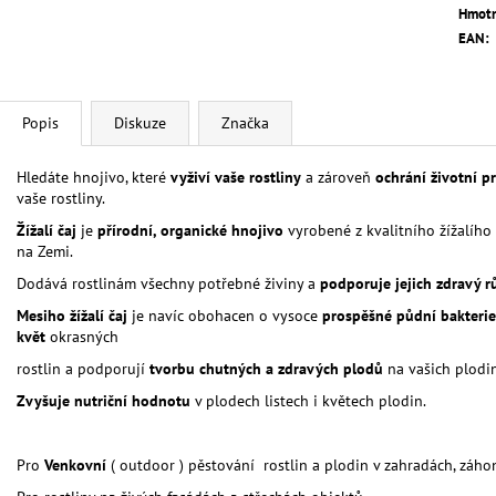
Hmotn
EAN
:
Popis
Diskuze
Značka
Hledáte hnojivo, které
vyživí vaše rostliny
a zároveň
ochrání životní p
vaše rostliny.
Žížalí čaj
je
přírodní, organické hnojivo
vyrobené z kvalitního žížalíh
na Zemi.
Dodává rostlinám všechny potřebné živiny a
podporuje jejich zdravý r
Mesiho žížalí čaj
je navíc obohacen o vysoce
prospěšné půdní bakteri
květ
okrasných
rostlin a podporují
tvorbu chutných a zdravých plodů
na vašich plodi
Zvyšuje nutriční hodnotu
v plodech listech i květech plodin.
Pro
Venkovní
( outdoor ) pěstování rostlin a plodin v zahradách, záh