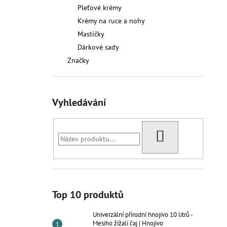
UNIVERZÁLNÍ PŘÍRODNÍ HNOJIVO 10
l
Pleťové krémy
LITRŮ - MESIHO ŽÍŽALÍ ČAJ | HNOJIVO
Krémy na ruce a nohy
1 391,50 Kč
Mastičky
Dárkové sady
Značky
Vyhledávání
HLEDAT
Top 10 produktů
Univerzální přírodní hnojivo 10 litrů -
Mesiho žížalí čaj | Hnojivo