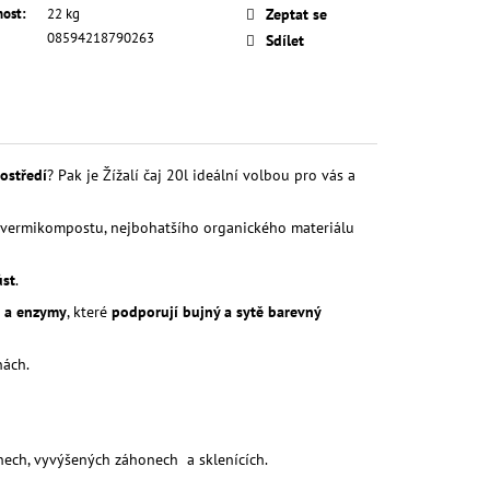
ost
:
22 kg
Zeptat se
08594218790263
Sdílet
rostředí
? Pak je Žížalí čaj 20l ideální volbou pro vás a
o vermikompostu, nejbohatšího organického materiálu
ůst
.
e a enzymy
, které
podporují bujný a sytě barevný
nách.
onech, vyvýšených záhonech a sklenících.