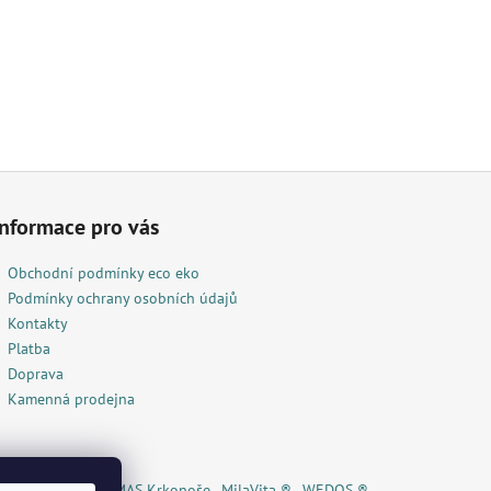
Informace pro vás
Obchodní podmínky eco eko
Podmínky ochrany osobních údajů
Kontakty
Platba
Doprava
Kamenná prodejna
lí čaj ® / Eshop
MAS Krkonoše
MilaVita ®
WEDOS ®