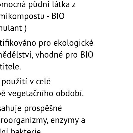
omocná půdní látka z
AJ S KOPŘIVOU A
LITRŮ
mikompostu - BIO
mulant )
tifikováno pro ekologické
ědělství, vhodné pro BIO
titele.
 použití v celé
ě vegetačního období.
ahuje prospěšné
roorganizmy, enzymy a
ní bakterie.