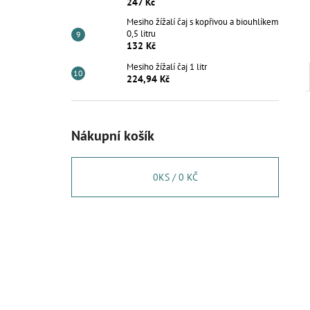
247 Kč
Mesiho žížalí čaj s kopřivou a biouhlíkem
0,5 litru
132 Kč
Mesiho žížalí čaj 1 litr
224,94 Kč
Nákupní košík
0
KS /
0 KČ