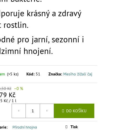
poruje krásný a zdravý
 rostlin.
dné pro jarní, sezonní i
zimní hnojení.
dem
(>5 ks)
Kód:
51
Značka:
Mesiho žížalí čaj
,50 Kč
–0 %
79 Kč
á
5 Kč / 1 l
DO KOŠÍKU
Tisk
orie
:
Přírodní hnojiva