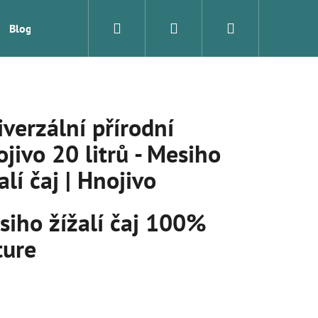
Hledat
Přihlášení
Nákupní
Blog
Značky
košík
verzální přírodní
jivo 20 litrů - Mesiho
alí čaj | Hnojivo
siho žížalí čaj 100%
ture
Následující