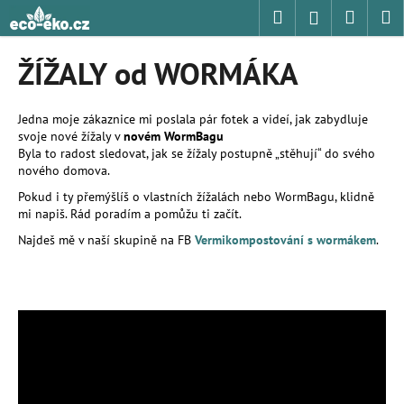
K
Přejít
Hledat
Nákup
M
Přihlášení
na
o
obsah
Zpět
Zpět
košík
š
ŽÍŽALY od WORMÁKA
í
C
k
o
Jedna moje zákaznice mi poslala pár fotek a videí, jak zabydluje
svoje nové žížaly v
novém WormBagu
p
Byla to radost sledovat, jak se žížaly postupně „stěhují“ do svého
o
nového domova.
t
Pokud i ty přemýšlíš o vlastních žížalách nebo WormBagu, klidně
ř
mi napiš. Rád poradím a pomůžu ti začít.
e
Najdeš mě v naší skupině na FB
Vermikompostování s wormákem
.
b
u
j
e
t
e
n