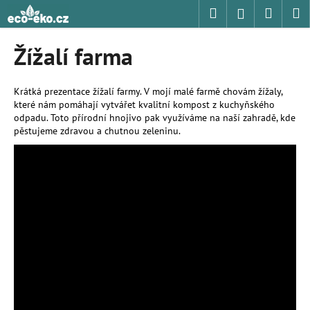
K
Přejít
Hledat
Nákup
M
Přihlášení
na
o
obsah
Zpět
Zpět
košík
š
Žížalí farma
í
C
k
o
Krátká prezentace žížalí farmy. V mojí malé farmě chovám žížaly,
které nám pomáhají vytvářet kvalitní kompost z kuchyňského
p
odpadu. Toto přírodní hnojivo pak využíváme na naší zahradě, kde
o
pěstujeme zdravou a chutnou zeleninu.
t
ř
e
b
u
j
e
t
e
n