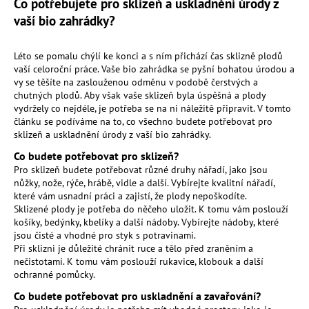
Co potřebujete pro sklizeň a uskladnění úrody z
a
vaší bio zahrádky?
j
í
Léto se pomalu chýlí ke konci a s ním přichází čas sklizně plodů
t
vaší celoroční práce. Vaše bio zahrádka se pyšní bohatou úrodou a
vy se těšíte na zaslouženou odměnu v podobě čerstvých a
?
chutných plodů. Aby však vaše sklizeň byla úspěšná a plody
vydržely co nejdéle, je potřeba se na ni náležitě připravit. V tomto
článku se podíváme na to, co všechno budete potřebovat pro
sklizeň a uskladnění úrody z vaší bio zahrádky.
Co budete potřebovat pro sklizeň?
HLEDAT
Pro sklizeň budete potřebovat různé druhy nářadí, jako jsou
nůžky, nože, rýče, hrábě, vidle a další. Vybírejte kvalitní nářadí,
které vám usnadní práci a zajistí, že plody nepoškodíte.
Sklizené plody je potřeba do něčeho uložit. K tomu vám poslouží
D
košíky, bedýnky, kbelíky a další nádoby. Vybírejte nádoby, které
o
jsou čisté a vhodné pro styk s potravinami.
Při sklizni je důležité chránit ruce a tělo před zraněním a
p
nečistotami. K tomu vám poslouží rukavice, klobouk a další
o
ochranné pomůcky.
r
u
Co budete potřebovat pro uskladnění a zavařování?