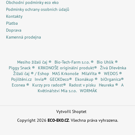
Obchodní podmínky eco eko
Podmínky ochrany osobních údajů
Kontakty
Platba
Doprava
Kamenná prodejna
Mesiho žížalí čaj ®
Bio-Tech-Farm s.r.o. ®
Bio Uhlík ®
Piggy Snack ®
KRKONOŠE originální produkt®
Živá Dřevěnka
Žížalí čaj ® / Eshop
MAS Krkonoše
MilaVita ®
WEDOS ®
Pojištění.cz
Invia®
GECKOeco®
Ekonákup ®
biOrganica®
Econea ®
Kurzy pro radost®
Radost v písku
Heureka ®
A
Květinářství Mia s.r.o.
WORMÁK
Vytvořil Shoptet
Copyright 2026
ECO-EKO.CZ
. Všechna práva vyhrazena.