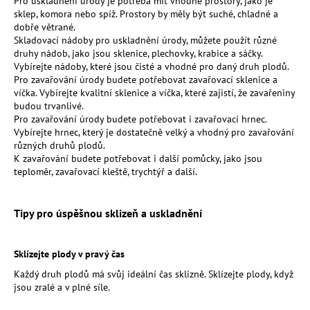
č
Pro uskladnění úrody je potřeba mít vhodné prostory, jako je
sklep, komora nebo spíž. Prostory by měly být suché, chladné a
u
dobře větrané.
j
Skladovací nádoby pro uskladnění úrody, můžete použít různé
e
druhy nádob, jako jsou sklenice, plechovky, krabice a sáčky.
m
Vybírejte nádoby, které jsou čisté a vhodné pro daný druh plodů.
e
Pro zavařování úrody budete potřebovat zavařovací sklenice a
víčka. Vybírejte kvalitní sklenice a víčka, které zajistí, že zavařeniny
budou trvanlivé.
UNIVERZÁLNÍ
Pro zavařování úrody budete potřebovat i zavařovací hrnec.
PŘÍRODNÍ
Vybírejte hrnec, který je dostatečně velký a vhodný pro zavařování
HNOJIVO
různých druhů plodů.
10
K zavařování budete potřebovat i další pomůcky, jako jsou
LITRŮ
teploměr, zavařovací kleště, trychtýř a další.
-
MESIHO
ŽÍŽALÍ
Tipy pro úspěšnou sklizeň a uskladnění
ČAJ
|
HNOJIVO
Sklízejte plody v pravý čas
1
391,50
Každý druh plodů má svůj ideální čas sklizně. Sklízejte plody, když
Kč
jsou zralé a v plné síle.