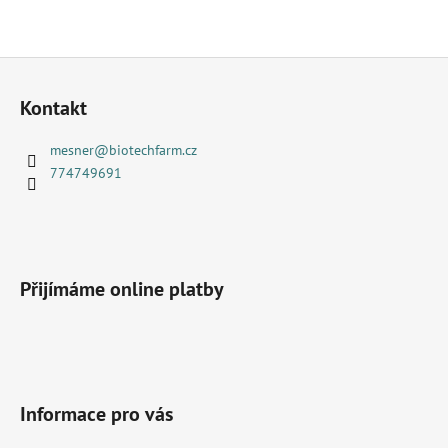
Z
á
Kontakt
p
a
mesner
@
biotechfarm.cz
t
774749691
í
Přijímáme online platby
Informace pro vás