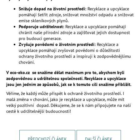
a
Snižuje dopad na životní prostředí:
Recyklace a upcyklace
j
pomáhají šetřit zdroje,
snižovat množství odpadu a snižovat
emise skleníkových plynů.
í
Podporuje udržitelnost:
Recyklace a upcyklace pomáhají
t
chránit naše přírodní zdroje a zajišťovat jejich dostupnost
?
pro budoucí generace.
Zvyšuje povědomí o životním prostředí:
Recyklace a
upcyklace pomáhají zvyšovat povědomí o důležitosti
ochrany životního prostředí a inspirují k zodpovědnějšímu
chování.
HLEDAT
V eco-eko.cz se snažíme dělat maximum pro to, abychom byli
zodpovědnou a udržitelnou společností. Recyklace a upcyklace
jsou jen jedním ze způsobů, jak se k tomuto cíli snažíme přiblížit.
Věříme,
že každý může přispět k ochraně životního prostředí.
I
D
malá změna v chování,
jako je recyklace a upcyklace,
může mít
velký pozitivní dopad.
Děkujeme,
že se k nám připojujete na naší
o
cestě k udržitelnější budoucnosti!
p
o
r
u
PŘEDCHOZÍ ČLÁNEK
DALŠÍ ČLÁNEK