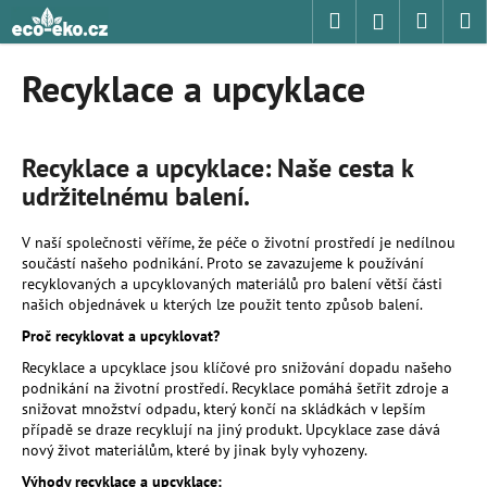
K
Přejít
Hledat
Nákup
M
Přihlášení
na
o
obsah
Zpět
Zpět
košík
š
Recyklace a upcyklace
í
C
k
o
Recyklace a upcyklace: Naše cesta k
p
udržitelnému balení.
o
t
V naší společnosti věříme,
že péče o životní prostředí je nedílnou
ř
součástí našeho podnikání.
Proto se zavazujeme k používání
e
recyklovaných a upcyklovaných materiálů pro balení větší části
našich objednávek u kterých lze použit tento způsob balení.
b
Proč recyklovat a upcyklovat?
u
j
Recyklace a upcyklace jsou klíčové pro snižování dopadu našeho
podnikání na životní prostředí.
Recyklace pomáhá šetřit zdroje a
e
snižovat množství odpadu,
který končí na skládkách v lepším
t
případě se draze recyklují na jiný produkt.
Upcyklace zase dává
nový život materiálům,
které by jinak byly vyhozeny.
e
n
Výhody recyklace a upcyklace: