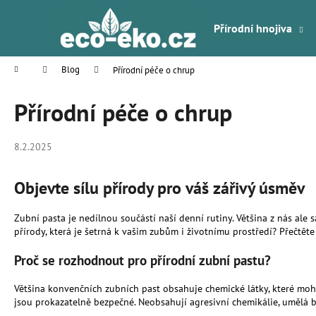
K
Přejít
na
o
Přírodní hnojiva
obsah
Zpět
Zpět
š
do
do
í
Domů
Blog
Přírodní péče o chrup
k
obchodu
obchodu
Přírodní péče o chrup
8.2.2025
Objevte sílu přírody pro váš zářivý úsměv
Zubní pasta je nedílnou součástí naší denní rutiny. Většina z nás ale 
přírody, která je šetrná k vašim zubům i životnímu prostředí? Přečtěte 
Proč se rozhodnout pro přírodní zubní pastu?
Většina konvenčních zubních past obsahuje chemické látky, které mohou
jsou prokazatelně bezpečné. Neobsahují agresivní chemikálie, umělá b