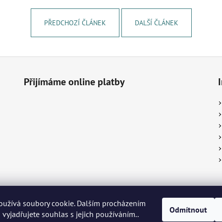
PŘEDCHOZÍ ČLÁNEK
DALŠÍ ČLÁNEK
Přijímáme online platby
k ®
Piggy Snack ®
KRKONOŠE originální produkt®
Živá Dřevěnka
Žíža
oužívá soubory cookie. Dalším procházením
Odmítnout
kup ®
biOrganica®
Econea ®
Kurzy pro radost®
Radost v písku
Heu
vyjadřujete souhlas s jejich používáním..