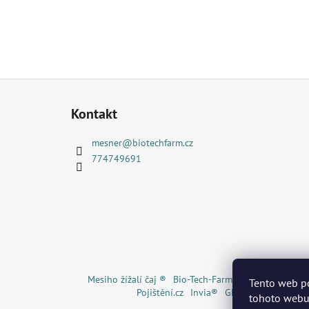
Z
á
Kontakt
p
a
mesner
@
biotechfarm.cz
t
774749691
í
Mesiho žížalí čaj ®
Bio-Tech-Farm s.r.o. ®
Bio Uhlí
Tento web p
Pojištění.cz
Invia®
GECKOeco®
Ekoná
tohoto webu 