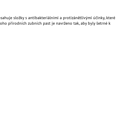
AJ S KOPŘIVOU A
LITRŮ
ahuje složky s antibakteriálními a protizánětlivými účinky, které
noho přírodních zubních past je navrženo tak, aby byly šetrné k