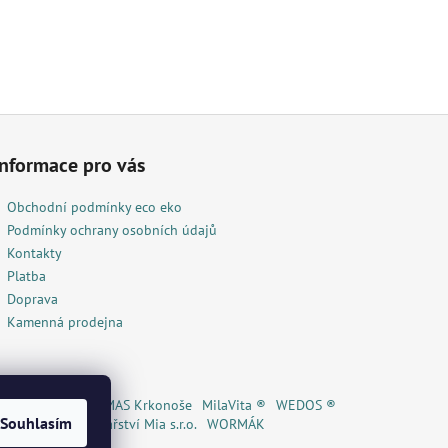
Informace pro vás
Obchodní podmínky eco eko
Podmínky ochrany osobních údajů
Kontakty
Platba
Doprava
Kamenná prodejna
lí čaj ® / Eshop
MAS Krkonoše
MilaVita ®
WEDOS ®
Souhlasím
reka ®
A
Květinářství Mia s.r.o.
WORMÁK