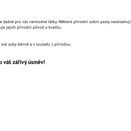
je žádné pro vás nevhodné látky. Některé přírodní zubní pasty neobsahují fl
uje jejich přírodní původ a kvalitu.
o své zuby šetrně a v souladu s přírodou.
ro váš zářivý úsměv!