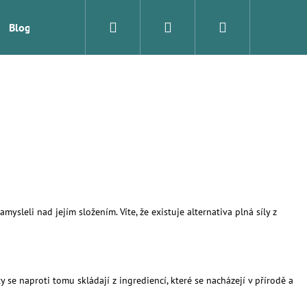
Hledat
Přihlášení
Nákupní
Blog
Značky
košík
sleli nad jejím složením. Víte, že existuje alternativa plná síly z
Následující
se naproti tomu skládají z ingrediencí, které se nacházejí v přírodě a