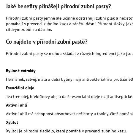
UNIVERZÁLNÍ PŘÍRODNÍ HNOJIVO 10
Jaké benefity přinášejí přírodní zubní pasty?
LITRŮ - MESIHO ŽÍŽALÍ ČAJ | HNOJIVO
1 391,50 Kč
Přírodní zubní pasty jemně ale účinně odstraňují zubní plak a nečisto
pomáhají v prevenci zubního kazu a zánětu dásní. Přírodní složky, jako
citlivým zubům a dásním.
Co najdete v přírodní zubní pastě?
Přírodní zubní pasty se mohou skládat z různých ingrediencí jako jsou
Bylinné extrakty
Heřmánek, šalvěj, máta a další byliny mají antibakteriální a protizánětl
Esenciální oleje
Tea tree olej, hřebíčkový olej a další esenciální oleje mají antiseptické
Aktivní uhlí
Aktivní uhlí má schopnost absorbovat nečistoty a toxiny, čímž pomáhá
Xylitol
Xylitol je přírodní sladidlo, které pomáhá v prevenci zubního kazu.