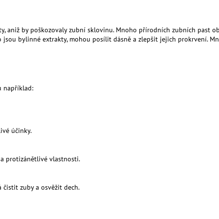
MESIHO ŽÍŽALÍ ČAJ S KOPŘIVOU A
MESIHO ŽÍŽALÍ Č
BIOUHLÍKEM 999 LITRŮ
BIOUHLÍKEM 20 
118 459 Kč
2 728 Kč
ty, aniž by poškozovaly zubní sklovinu. Mnoho přírodních zubních past obs
 jsou bylinné extrakty, mohou posílit dásně a zlepšit jejich prokrvení. M
 například:
ivé účinky.
 a protizánětlivé vlastnosti.
 čistit zuby a osvěžit dech.