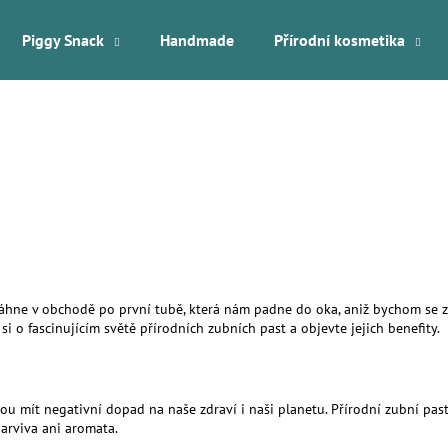
Piggy Snack
Handmade
Přírodní kosmetika
Co potřebujete najít?
HLEDAT
Doporučujeme
sáhne v obchodě po první tubě, která nám padne do oka, aniž bychom se zamy
si o fascinujícím světě přírodních zubních past a objevte jejich benefity.
 mít negativní dopad na naše zdraví i naši planetu. Přírodní zubní pasty 
arviva ani aromata.