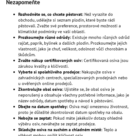
Nezapomeňte
Rozhodněte se, co chcete pěstovat:
Než vyrazíte do
obchodu, udělejte si seznam plodin, které byste rádi
pěstovali. Zvažte své preference, prostorové možnosti a
klimatické podmínky ve vaší oblasti.
Prozkoumejte různé odrůdy:
Existuje mnoho různých odrůd
rajčat, paprik, bylinek a dalších plodin. Prozkoumejte jejich
vlastnosti, jako je chuť, velikost, odolnost vůči chorobám a
škůdcům.
Zvažte nákup certifikovaných osiv:
Certifikovaná osiva jsou
zárukou kvality a klíčivosti.
Vyberte si spolehlivého prodejce:
Nakupujte osiva v
zahradnických centrech, specializovaných prodejnách nebo
u ověřených online prodejců.
Zkontrolujte obal osiva:
Ujistěte se, že obal osiva je
neporušený a obsahuje všechny potřebné informace, jako je
název odrůdy, datum spotřeby a návod k pěstování.
Dbejte na datum spotřeby:
Osiva mají omezenou životnost,
proto je důležité zkontrolovat datum spotřeby na obalu.
Nebojte se zeptat:
Pokud máte jakékoliv dotazy ohledně
výběru osiv, neváhejte se zeptat prodejce.
Skladujte osiva na suchém a chladném místě:
Teplo a
vlhkost mohou snížit klíčivost osiv.