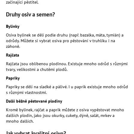
začínající pěstitel.
a
Druhy osiv a semen?
j
í
Bylinky
t
Osiva bylinek se dělí podle druhu (např. bazalka, máta, tymián) a
?
odrůdy. Můžete si vybrat osiva pro pěstování v truhlíku i na
záhoně.
Rajčata
Rajčata jsou oblíbenou plodinou. Existuje mnoho odrůd s různými
tvary, velikostmi a chutěmi plodů.
HLEDAT
Papriky
Papriky se dělí na sladké a pálivé. I u paprik existuje mnoho odrůd
s různými vlastnostmi.
D
Další běžně pěstované plodiny
o
p
Kromě bylinek, rajčat a paprik můžete z osiva vypěstovat mnoho
o
dalších plodin, jako jsou okurky, cukety, dýně, salát, mrkev a
r
mnoho dalších.
u
Jak vybrat kvalitní osivo?