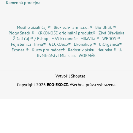
Kamenná prodejna
Mesiho žížalí čaj ®
Bio-Tech-Farm s.r.o. ®
Bio Uhlík ®
Piggy Snack ®
KRKONOŠE originální produkt®
Živá Dřevěnka
Žížalí čaj ® / Eshop
MAS Krkonoše
MilaVita ®
WEDOS ®
Pojištění.cz
Invia®
GECKOeco®
Ekonákup ®
biOrganica®
Econea ®
Kurzy pro radost®
Radost v písku
Heureka ®
A
Květinářství Mia s.r.o.
WORMÁK
Vytvořil Shoptet
Copyright 2026
ECO-EKO.CZ
. Všechna práva vyhrazena.