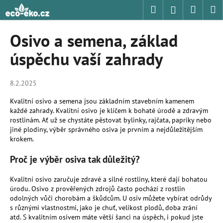
K
Přejít
Hledat
Nákup
M
Přihlášení
na
o
obsah
Zpět
Zpět
košík
š
Osivo a semena, základ
í
C
úspěchu vaší zahrady
k
o
p
8.2.2025
o
Kvalitní osivo a semena jsou základním stavebním kamenem
t
každé zahrady. Kvalitní osivo je klíčem k bohaté úrodě a zdravým
ř
rostlinám. Ať už se chystáte pěstovat bylinky, rajčata, papriky nebo
e
jiné plodiny, výběr správného osiva je prvním a nejdůležitějším
krokem.
b
u
Proč je výběr osiva tak důležitý?
j
Kvalitní osivo zaručuje zdravé a silné rostliny, které dají bohatou
e
úrodu. Osivo z prověřených zdrojů často pochází z rostlin
t
odolných vůči chorobám a škůdcům. U osiv můžete vybírat odrůdy
e
s různými vlastnostmi, jako je chuť, velikost plodů, doba zrání
atd. S kvalitním osivem máte větší šanci na úspěch, i pokud jste
n