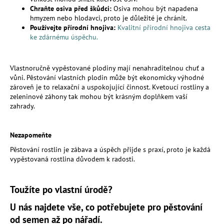
Chraňte osiva před škůdci:
Osiva mohou být napadena
hmyzem nebo hlodavci, proto je důležité je chránit.
Používejte přírodní hnojiva:
Kvalitní přírodní hnojiva cesta
ke zdárnému úspěchu.
Vlastnoručně vypěstované plodiny mají nenahraditelnou chuť a
vůni. Pěstování vlastních plodin může být ekonomicky výhodné
zároveň je to relaxační a uspokojující činnost. Kvetoucí rostliny a
zeleninové záhony tak mohou být krásným doplňkem vaší
zahrady.
Nezapomeňte
Pěstování rostlin je zábava a úspěch přijde s praxí, proto je každá
vypěstovaná rostlina důvodem k radosti.
Toužíte po vlastní úrodě?
U nás najdete vše, co potřebujete pro pěstování
od semen až po nářadí.