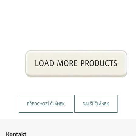
PŘEDCHOZÍ ČLÁNEK
DALŠÍ ČLÁNEK
Z
á
Kontakt