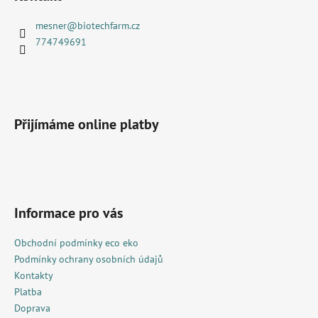
p
a
mesner
@
biotechfarm.cz
t
774749691
í
Přijímáme online platby
Informace pro vás
Obchodní podmínky eco eko
Podmínky ochrany osobních údajů
Kontakty
Platba
Doprava