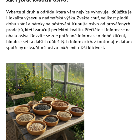
č
u
Vyberte si druh a odrůdu, která vám nejvíce vyhovuje, důležitá je
j
i lokalita výsevu a nadmořská výška. Zvažte chuť, velikost plodů,
e
dobu zrání a nároky na pěstování. Kupujte osivo od prověřených
m
prodejců, kteří zaručují perfektní kvalitu. Přečtěte si informace na
e
obalu osiva. Dozvíte se zde potřebné informace o době klíčení,
hloubce setí a dalších důležitých informacích. Zkontrolujte datum
spotřeby osiva. Starší osivo může mít nižší klíčivost.
UNIVERZÁLNÍ
PŘÍRODNÍ
HNOJIVO
10
LITRŮ
-
MESIHO
ŽÍŽALÍ
ČAJ
|
HNOJIVO
1
391,50
Kč