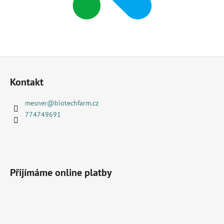
a
j
í
t
Z
?
á
Kontakt
p
a
mesner
@
biotechfarm.cz
t
774749691
HLEDAT
í
D
o
Přijímáme online platby
p
o
r
u