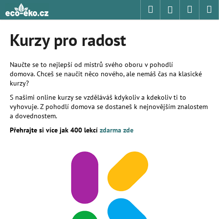
K
Přejít
Hledat
Nákup
M
Přihlášení
na
o
obsah
Zpět
Zpět
košík
š
Kurzy pro radost
í
C
k
o
Naučte se to nejlepší od mistrů svého oboru v pohodlí
domova. Chceš se naučit něco nového, ale nemáš čas na klasické
p
kurzy?
o
S našimi online kurzy se vzděláváš kdykoliv a kdekoliv ti to
t
vyhovuje. Z pohodlí domova se dostaneš k nejnovějším znalostem
ř
a dovednostem.
e
Přehrajte si více jak 400 lekcí
zdarma zde
b
u
j
e
t
e
n