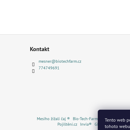
Z
á
Kontakt
p
a
mesner
@
biotechfarm.cz
t
774749691
í
Mesiho žížalí čaj ®
Bio-Tech-Farm s.r.o. ®
Bio Uhlí
Tento web p
Pojištění.cz
Invia®
GECKOeco®
Ekoná
tohoto webu 