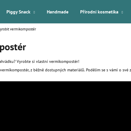
Piggy Snack
Handmade
Přírodní kosmetika
vyrobit vermikompostér
Co potřebujete najít?
postér
HLEDAT
zahrádku? Vyrobte si vlastní vermikompostér!
ký vermikompostér, z běžně dostupných materiálů. Podělím se s vámi o své
Doporučujeme