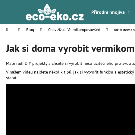
K
Přejít
na
o
Přírodní hnojiva
obsah
Zpět
Zpět
š
do
do
í
Domů
Blog
Chov žížal - Vermikompostování
Jak si doma 
k
obchodu
obchodu
Jak si doma vyrobit vermikom
Máte rádi DIY projekty a chcete si vyrobit něco užitečného pro svou 
V našem videu najdete několik tipů, jak si vytvořit funkční a estetic
starat.