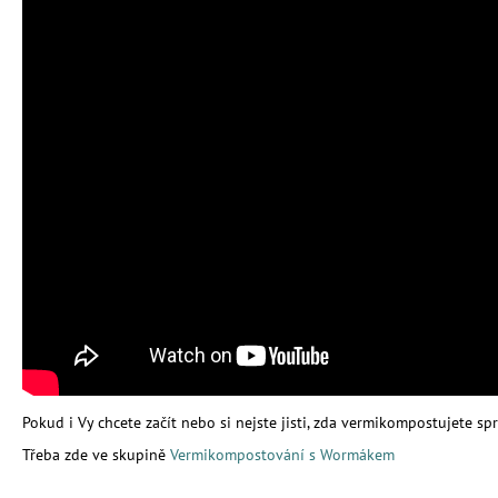
UNIVERZÁLNÍ PŘÍRODNÍ HNOJIVO 10
LITRŮ - MESIHO ŽÍŽALÍ ČAJ | HNOJIVO
1 391,50 Kč
Pokud i Vy chcete začít nebo si nejste jisti, zda vermikompostujete sp
Třeba zde ve skupině
Vermikompostování s Wormákem