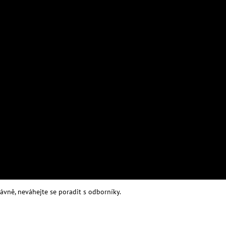
MESIHO ŽÍŽALÍ ČAJ S KOPŘIVOU A
MESIHO ŽÍŽALÍ Č
BIOUHLÍKEM 999 LITRŮ
BIOUHLÍKEM 20 
118 459 Kč
2 728 Kč
rávně, neváhejte se poradit s odborníky.