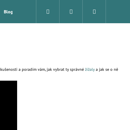
Hledat
Přihlášení
Nákupní
Blog
Značky
košík
 zkušenosti a poradím vám, jak vybrat ty správné
žížaly
a jak se o ně
Následující