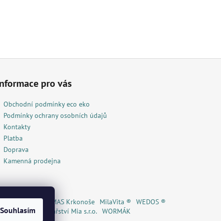
Informace pro vás
Obchodní podmínky eco eko
Podmínky ochrany osobních údajů
Kontakty
Platba
Doprava
Kamenná prodejna
lí čaj ® / Eshop
MAS Krkonoše
MilaVita ®
WEDOS ®
Souhlasím
reka ®
A
Květinářství Mia s.r.o.
WORMÁK