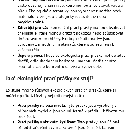
často obsahují chemikálie, které mohou znečišťovat vodu a
a
půdu. Ekologické alternativy jsou vyrobeny z udržitelných
j
materiálů, které jsou biologicky rozložitelné nebo
í
recyklovatelné.
Zdravější pro vás
: Konvenční prací prášky mohou obsahovat
t
chemikálie, které mohou dráždit pokožku nebo způsobovat
?
jiné zdravotní problémy. Ekologické alternativy jsou
vyrobeny z přírodních materiálů, které jsou šetrnější k
vašemu tělu.
Úspora peněz
: I když se ekologické prací prášky mohou zdát
dražší, v dlouhodobém horizontu mohou ušetřit peníze.
Jsou totiž často koncentrovanější a vydrží déle.
HLEDAT
Jaké ekologické prací prášky existují?
Existuje mnoho různých ekologických pracích prášků, které si
D
můžete pořídit. Mezi ty nejoblíbenější patří:
o
p
Prací prášky na bázi mýdla
: Tyto prášky jsou vyrobeny z
přírodních mýdel a jsou velmi šetrné k prádlu i k životnímu
o
prostředí.
r
Prací prášky s aktivním kyslíkem
: Tyto prášky jsou účinné
u
při odstraňování skvrn a zároveň jsou šetrné k barvám