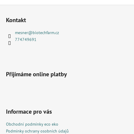
Z
á
Kontakt
p
a
mesner
@
biotechfarm.cz
t
774749691
í
Přijímáme online platby
Informace pro vás
Obchodní podmínky eco eko
Podmínky ochrany osobních údajů