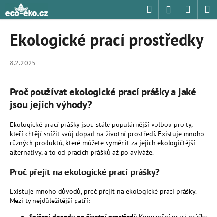
K
Přejít
Hledat
Nákup
M
Přihlášení
na
o
obsah
Zpět
Zpět
košík
š
Ekologické prací prostředky
í
C
k
o
8.2.2025
p
o
Proč používat ekologické prací prášky a jaké
t
jsou jejich výhody?
ř
Ekologické prací prášky jsou stále populárnější volbou pro ty,
e
kteří chtějí snížit svůj dopad na životní prostředí. Existuje mnoho
b
různých produktů, které můžete vyměnit za jejich ekologičtější
u
alternativy, a to od pracích prášků až po aviváže.
j
Proč přejít na ekologické prací prášky?
e
t
Existuje mnoho důvodů, proč přejít na ekologické prací prášky.
Mezi ty nejdůležitější patří:
e
n
Snížení dopadu na životní prostředí
: Konvenční prací prášky