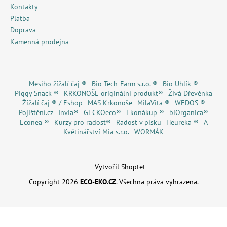
Kontakty
Platba
Doprava
Kamenná prodejna
Mesiho žížalí čaj ®
Bio-Tech-Farm s.r.o. ®
Bio Uhlík ®
Piggy Snack ®
KRKONOŠE originální produkt®
Živá Dřevěnka
Žížalí čaj ® / Eshop
MAS Krkonoše
MilaVita ®
WEDOS ®
Pojištění.cz
Invia®
GECKOeco®
Ekonákup ®
biOrganica®
Econea ®
Kurzy pro radost®
Radost v písku
Heureka ®
A
Květinářství Mia s.r.o.
WORMÁK
Vytvořil Shoptet
Copyright 2026
ECO-EKO.CZ
. Všechna práva vyhrazena.