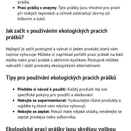
č
prádla.
u
Prací prášky s enzymy
: Tyto prášky jsou vhodné pro praní
j
při nízkých teplotách a účinně odstraňují skvrny od
bílkovin a tuků.
e
m
Jak začít s používáním ekologických pracích
e
prášků?
Nejlepší je začít postupně a vybrat si jeden produkt, který vám
MESIHO
nejvíce vyhovuje. Můžete si například pořídit prací prášek na bázi
ŽÍŽALÍ
ČAJ
mýdla nebo prací prášek s aktivním kyslíkem. Postupně můžete
S
nahradit i další produkty ekologickými alternativami.
KOPŘIVOU
A
Tipy pro používání ekologických pracích prášků
BIOUHLÍKEM
2
Přečtěte si návod k použití
: Každý produkt má své
LITRY
specifické pokyny pro použití a dávkování.
396
Nebojte se experimentovat
: Vyzkoušejte různé produkty a
Kč
najděte ty, které vám nejvíce vyhovují.
Nebojte se zeptat
: Pokud máte nějaké otázky, neváhejte se
zeptat prodejce nebo odborníka.
Ekologické prací prášky jsou skvělou volbou