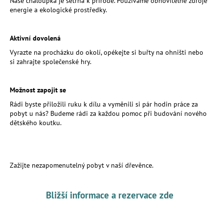
č
Naše chaloupka je šetrná k přírodě. Používáme obnovitelné zdroje
energie a ekologické prostředky.
u
j
e
Aktivní dovolená
m
Vyrazte na procházku do okolí, opékejte si buřty na ohništi nebo
e
si zahrajte společenské hry.
MESIHO
Možnost zapojit se
ŽÍŽALÍ
ČAJ
Rádi byste přiložili ruku k dílu a vyměnili si pár hodin práce za
S
pobyt u nás? Budeme rádi za každou pomoc při budování nového
KOPŘIVOU
dětského koutku.
A
BIOUHLÍKEM
1
LITR
VE
Zažijte nezapomenutelný pobyt v naší dřevěnce.
SKLENĚNÉ
LAHVI
306
Bližší informace a rezervace zde
Kč