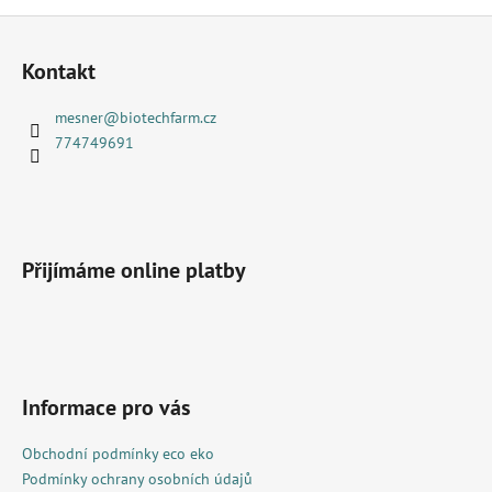
Z
á
Kontakt
p
a
mesner
@
biotechfarm.cz
t
774749691
í
Přijímáme online platby
Informace pro vás
Obchodní podmínky eco eko
Podmínky ochrany osobních údajů