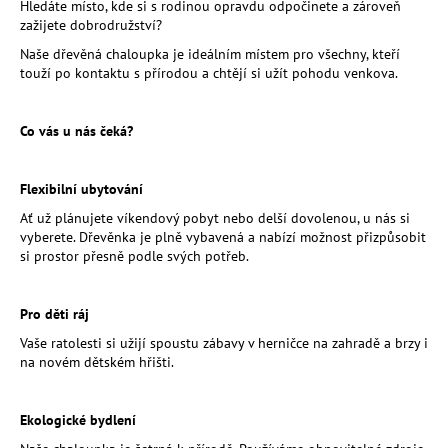
Hledáte místo, kde si s rodinou opravdu odpočinete a zároveň
a
zažijete dobrodružství?
j
Naše dřevěná chaloupka je ideálním místem pro všechny, kteří
í
touží po kontaktu s přírodou a chtějí si užít pohodu venkova.
t
?
Co vás u nás čeká?
Flexibilní ubytování
Ať už plánujete víkendový pobyt nebo delší dovolenou, u nás si
HLEDAT
vyberete. Dřevěnka je plně vybavená a nabízí možnost přizpůsobit
si prostor přesně podle svých potřeb.
Pro děti ráj
D
o
Vaše ratolesti si užijí spoustu zábavy v herničce na zahradě a brzy i
p
na novém dětském hřišti.
o
r
Ekologické bydlení
u