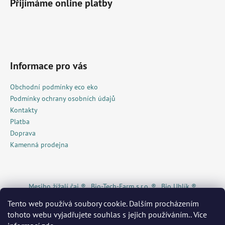
Přijímáme online platby
Informace pro vás
Obchodní podmínky eco eko
Podmínky ochrany osobních údajů
Kontakty
Platba
Doprava
Kamenná prodejna
Mesiho žížalí čaj ®
Bio-Tech-Farm s.r.o. ®
Bio Uhlík ®
Piggy Snack ®
KRKONOŠE originální produkt®
Živá Dřevěnka
Tento web používá soubory cookie. Dalším procházením
Žížalí čaj ® / Eshop
MAS Krkonoše
MilaVita ®
WEDOS ®
tohoto webu vyjadřujete souhlas s jejich používáním.. Více
Pojištění.cz
Invia®
GECKOeco®
Ekonákup ®
biOrganica®
Econea ®
Kurzy pro radost®
Radost v písku
Heureka ®
A