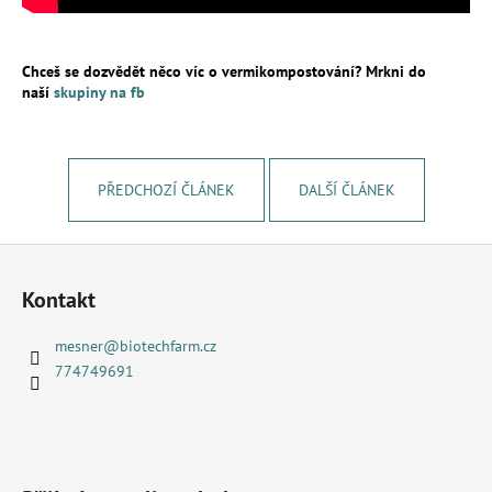
Chceš se dozvědět něco víc o vermikompostování? Mrkni do
naší
skupiny na fb
PŘEDCHOZÍ ČLÁNEK
DALŠÍ ČLÁNEK
Z
á
Kontakt
p
a
mesner
@
biotechfarm.cz
t
774749691
í