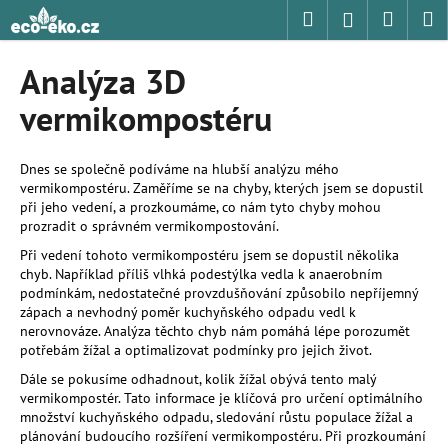
K
Přejít
Hledat
Nákup
M
Přihlášení
na
o
obsah
Zpět
Zpět
košík
š
Analýza 3D
í
C
vermikompostéru
k
o
p
Dnes se společně podíváme na hlubší analýzu mého
o
vermikompostéru. Zaměříme se na chyby, kterých jsem se dopustil
při jeho vedení, a prozkoumáme, co nám tyto chyby mohou
t
prozradit o správném vermikompostování.
ř
Při vedení tohoto vermikompostéru jsem se dopustil několika
e
chyb. Například příliš vlhká podestýlka vedla k anaerobním
b
podmínkám, nedostatečné provzdušňování způsobilo nepříjemný
u
zápach a nevhodný poměr kuchyňského odpadu vedl k
nerovnováze. Analýza těchto chyb nám pomáhá lépe porozumět
j
potřebám žížal a optimalizovat podmínky pro jejich život.
e
Dále se pokusíme odhadnout, kolik žížal obývá tento malý
t
vermikompostér. Tato informace je klíčová pro určení optimálního
e
množství kuchyňského odpadu, sledování růstu populace žížal a
plánování budoucího rozšíření vermikompostéru. Při prozkoumání
n