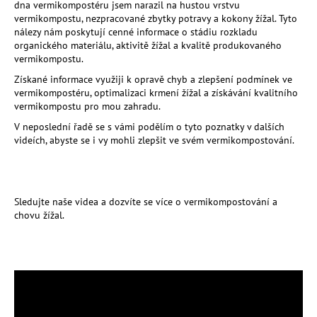
dna vermikompostéru jsem narazil na hustou vrstvu
a
vermikompostu, nezpracované zbytky potravy a kokony žížal. Tyto
nálezy nám poskytují cenné informace o stádiu rozkladu
j
organického materiálu, aktivitě žížal a kvalitě produkovaného
í
vermikompostu.
t
Získané informace využiji k opravě chyb a zlepšení podmínek ve
?
vermikompostéru, optimalizaci krmení žížal a získávání kvalitního
vermikompostu pro mou zahradu.
V neposlední řadě se s vámi podělím o tyto poznatky v dalších
videích, abyste se i vy mohli zlepšit ve svém vermikompostování.
HLEDAT
Sledujte naše videa a dozvíte se více o vermikompostování a
chovu žížal.
D
o
p
o
r
u