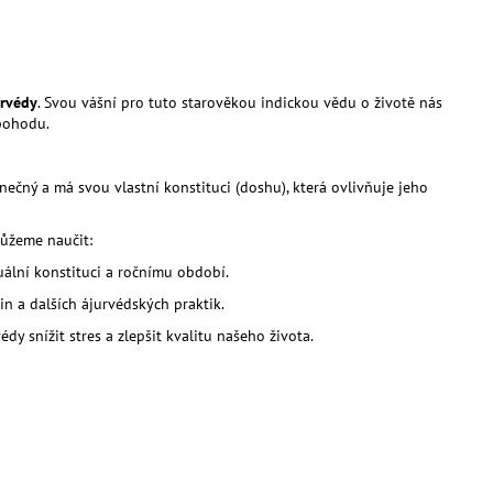
AJ S KOPŘIVOU A
LITRŮ
urvédy
. Svou vášní pro tuto starověkou indickou vědu o životě nás
 pohodu.
nečný a má svou vlastní konstituci (doshu), která ovlivňuje jeho
ůžeme naučit:
duální konstituci a ročnímu období.
n a dalších ájurvédských praktik.
y snížit stres a zlepšit kvalitu našeho života.