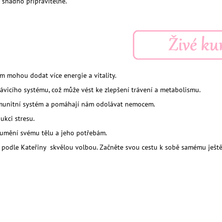
a snadno připravitelné.
o ájurvédu podle Kateřiny?
m mohou dodat více energie a vitality.
ávicího systému, což může vést ke zlepšení trávení a metabolismu.
í imunitní systém a pomáhají nám odolávat nemocem.
ukci stresu.
zumění svému tělu a jeho potřebám.
a podle Kateřiny skvělou volbou. Začněte svou cestu k sobě samému ještě