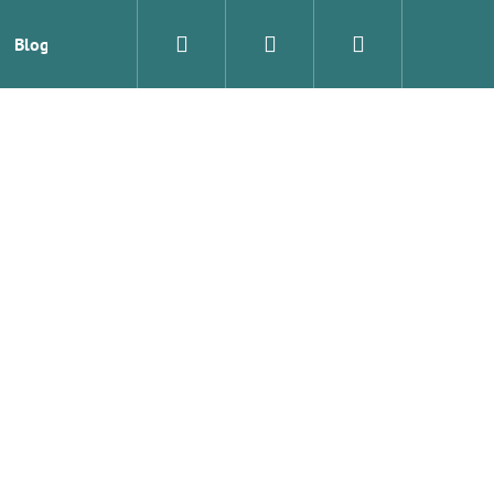
Hledat
Přihlášení
Nákupní
Blog
Značky
košík
Následující