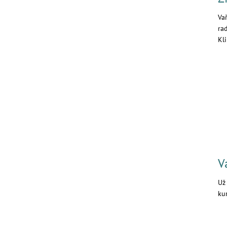
Vař
ra
Kl
V
Už
kur
Kl