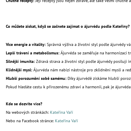
Chutné recepty:
Její recepty jsou nejen zdravé, ale také velmi chutné 
Co můžete získat, když se začnete zajímat 
Více energie a vitality:
Správná výživa a životní styl podle ájurvédy vá
Lepší trávení a metabolismus:
Ájurvéda se zaměřuje na harmonizaci tr
Silnější imunita:
Zdravá strava a životní styl podle ájurvédy posiluj
Klidnější mysl:
Ájurvéda nám nabízí nástroje pro zklidnění mysli a red
Hlubší porozumění sobě samému:
Díky ájurvédě získáme hlubší poro
Pokud hledáte cestu k přirozenému zdraví a harmonii, pak je ájurvéd
Kde se dozvíte více?
Na webových stránkách:
Kateřina Vaří
Nebo na Facebook stránce:
Kateřina Vaří