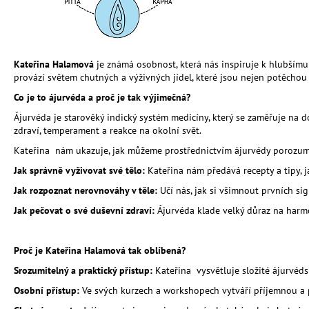
UNIVERZÁLNÍ PŘÍRODNÍ HNOJIVO 10
LITRŮ - MESIHO ŽÍŽALÍ ČAJ | HNOJIVO
1 391,50 Kč
Kateřina Halamová
je známá osobnost, která nás inspiruje k hlubším
provází světem chutných a výživných jídel, které jsou nejen potěcho
Co je to ájurvéda a proč je tak výjimečná?
Ájurvéda je starověký indický systém medicíny, který se zaměřuje na do
zdraví, temperament a reakce na okolní svět.
Kateřina nám ukazuje, jak můžeme prostřednictvím ájurvédy porozum
Jak správně vyživovat své tělo:
Kateřina nám předává recepty a tipy, ja
Jak rozpoznat nerovnováhy v těle:
Učí nás, jak si všimnout prvních si
Jak pečovat o své duševní zdraví:
Ájurvéda klade velký důraz na harmon
Proč je Kateřina Halamová tak oblíbená?
Srozumitelný a praktický přístup:
Kateřina vysvětluje složité ájurvéd
Osobní přístup:
Ve svých kurzech a workshopech vytváří příjemnou a p