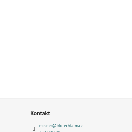
Z
á
Kontakt
p
a
mesner
@
biotechfarm.cz