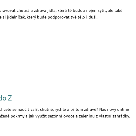
pravovat chutná a zdravá jídla, která tě budou nejen sytit, ale také
říme si jídelníček, který bude podporovat tvé tělo i duši.
do Z
Chcete se naučit vařit chutně, rychle a přitom zdravě? Náš nový online
yvážené pokrmy a jak využít sezónní ovoce a zeleninu z vlastní zahrádky.