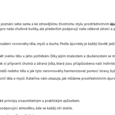
MESIHO ŽÍŽALÍ ČAJ S KOPŘIVOU A
MESIHO ŽÍŽALÍ Č
BIOUHLÍKEM 999 LITRŮ
BIOUHLÍKEM 20 
118 459 Kč
2 728 Kč
u poznání sebe sama a ke zdravějšímu životnímu stylu prostřednictvím
áj
u pro naše chuťové buňky, ale především podporují naše celkové zdraví a
sažení rovnováhy těla, mysli a ducha. Podle ájurvédy je každý člověk jedi
ět svému tělu a jeho potřebám. Díky jejím znalostem a zkušenostem se m
k si připravit chutná a zdravá jídla, která jsou přizpůsobena naší indivi
gnálů našeho těla a jak tyto nerovnováhy harmonizovat pomocí stravy, byli
ii těla a mysli. Kateřina nám ukazuje, jak můžeme prostřednictvím ájurvéd
ské principy srozumitelným a praktickým způsobem.
odporující atmosféru, kde se každý cítí dobře.