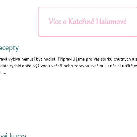
ecepty
ravá výživa nemusí být nudná! Připravili jsme pro Vás sbírku chutných a 
edáte rychlý oběd, výživnou večeři nebo zdravou svačinu, u nás si urč
í....
ivé kurzy