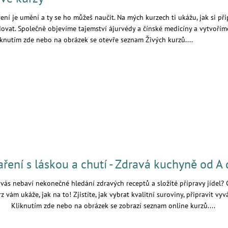
ení je umění a ty se ho můžeš naučit. Na mých kurzech ti ukážu, jak si při
dovat. Společně objevíme tajemství ájurvédy a čínské medicíny a vytvo
iknutím zde nebo na obrázek se otevře seznam Živých kurzů....
aření s láskou a chutí - Zdravá kuchyně od A 
 vás nebaví nekonečné hledání zdravých receptů a složité přípravy jídel? 
z vám ukáže, jak na to! Zjistíte, jak vybrat kvalitní suroviny, připravit v
iknutím zde nebo na obrázek se zobrazí seznam online kurzů....