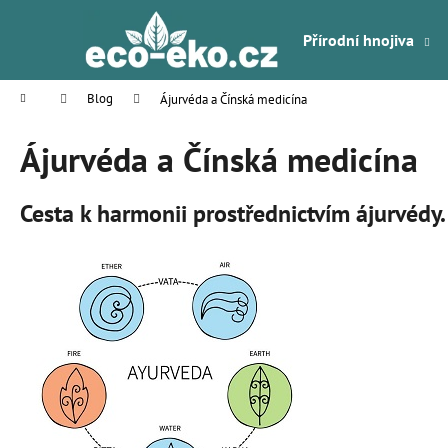
K
Přejít
na
o
Přírodní hnojiva
obsah
Zpět
Zpět
š
do
do
í
Domů
Blog
Ájurvéda a Čínská medicína
k
obchodu
obchodu
Ájurvéda a Čínská medicína
Cesta k harmonii prostřednictvím ájurvédy.