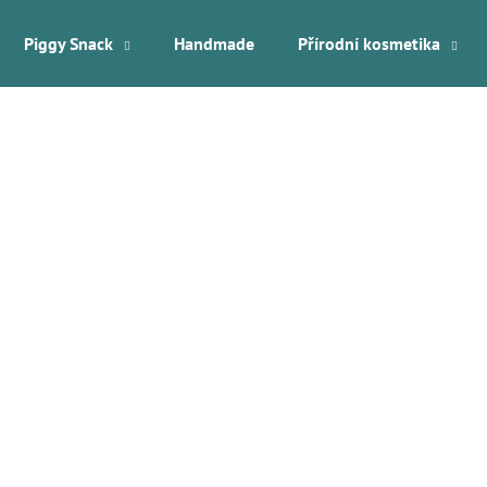
Piggy Snack
Handmade
Přírodní kosmetika
Co potřebujete najít?
HLEDAT
Doporučujeme